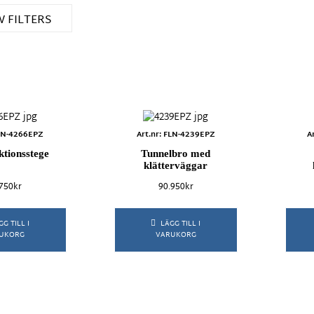
 FILTERS
Alsta
Basic
FLN-4266EPZ
Art.nr: FLN-4239EPZ
A
Eco
ktionsstege
Tunnelbro med
Frutti
klätterväggar
Gym
.750
kr
90.950
kr
Inox
Mini City
GG TILL I
LÄGG TILL I
Natur
UKORG
VARUKORG
Organiq
Rickeby
Smart
kout
Trädkojan
Cykellek