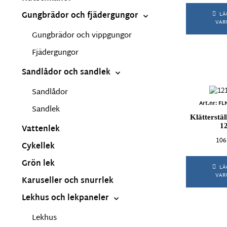
Gungbrädor och fjädergungor
LÄ
VAR
Gungbrädor och vippgungor
Fjädergungor
Sandlådor och sandlek
Sandlådor
Art.nr: 
Sandlek
Klätterstä
1
Vattenlek
106
Cykellek
Grön lek
LÄ
VAR
Karuseller och snurrlek
Lekhus och lekpaneler
Lekhus