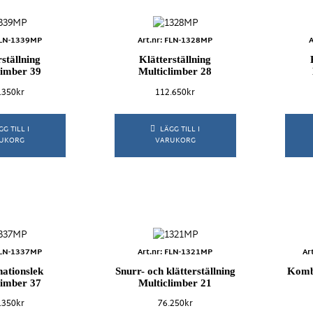
 FLN-1339MP
Art.nr: FLN-1328MP
A
rställning
Klätterställning
limber 39
Multiclimber 28
.350
kr
112.650
kr
GG TILL I
LÄGG TILL I
UKORG
VARUKORG
 FLN-1337MP
Art.nr: FLN-1321MP
Ar
ationslek
Snurr- och klätterställning
Kombi
limber 37
Multiclimber 21
.350
kr
76.250
kr