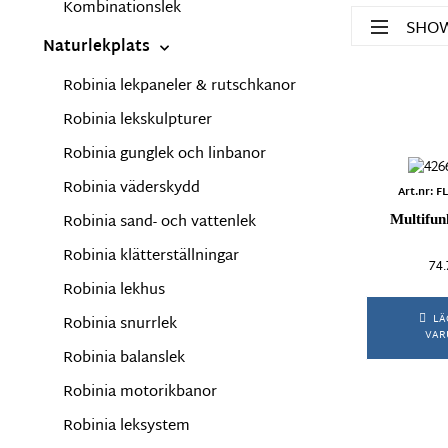
Kombinationslek
SHOW
Naturlekplats
Robinia lekpaneler & rutschkanor
Serie
Robinia lekskulpturer
Robinia gunglek och linbanor
Acrobat
Robinia väderskydd
Aspö
Art.nr: 
Dino
Robinia sand- och vattenlek
Multifun
Fanna
Robinia klätterställningar
Galaxy
74
HydroFit
Robinia lekhus
Mini
LÄ
Robinia snurrlek
Multiarena
VAR
Orgaiq
Robinia balanslek
Orresta
Robinia motorikbanor
Shape
Street wor
Robinia leksystem
Trogsta