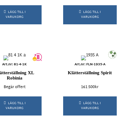
LÄGG TILL I
LÄGG TILL I
VARUKORG
VARUKORG
Art.nr: 81-4-1K
Art.nr: FLN-1935-A
ätterställning XL
Klätterställning Spirit
Robinia
Begär offert
161.500
kr
LÄGG TILL I
LÄGG TILL I
VARUKORG
VARUKORG