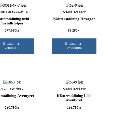
Universum
t.nr: FLN-60011MP-C
Art.nr: FLN-6879
tterställning urbi
Klätterställning Hexagon
/metallstolpar
277.950
kr
85.250
kr
Metall
HPL-material
LÄGG TILL I
LÄGG TILL I
VARUKORG
VARUKORG
Art.nr: FLN-6850
Art.nr: FLN-6849
erställning Äventyret
Klätterställning Lilla
äventyret
260.750
kr
166.750
kr