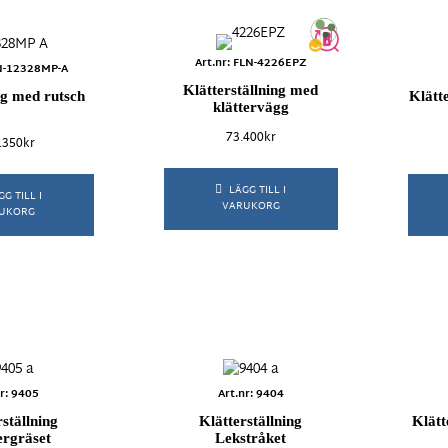
Art.nr: FLN-4226EPZ
LN-12328MP-A
Klätterställning med
ng med rutsch
Klätt
klättervägg
73.400
kr
.350
kr
LÄGG TILL I
GG TILL I
VARUKORG
UKORG
nr: 9405
Art.nr: 9404
rställning
Klätterställning
Klätt
ergräset
Lekstråket