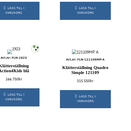
LÄGG TILL I
LÄGG TILL I
VARUKORG
VARUKORG
Art.nr: FLN-1923
Art.nr: FLN-121109MP-A
Klätterställning
Klätterställning Quadro
Action4Kids blå
Simple 121109
166.750
kr
315.550
kr
LÄGG TILL I
LÄGG TILL I
VARUKORG
VARUKORG