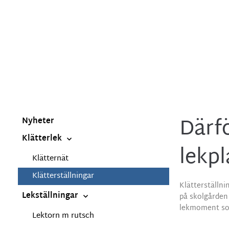
KL
Därfö
Nyheter
Klätterlek
lekp
Klätternät
Klätterställningar
Klätterställni
Lekställningar
på skolgården 
lekmoment som 
Lektorn m rutsch