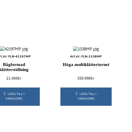
Aquarius
Byn
rt.nr: FLN-42197MP
Art.nr: FLN-1338MP
Elipso
Bågformad
Höga multiklättertornet
Future
klätterställning
Haga
21.450
kr
550.900
kr
Lådö
MiniCity
LÄGG TILL I
LÄGG TILL I
Nature
VARUKORG
VARUKORG
Organowood Design
Robinia
Street
Trampolin
Flora