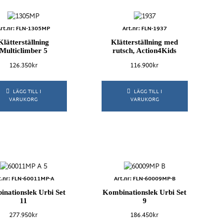
rt.nr: FLN-1305MP
Art.nr: FLN-1937
Klätterställning
Klätterställning med
Multiclimber 5
rutsch, Action4Kids
126.350
kr
116.900
kr
LÄGG TILL I
LÄGG TILL I
VARUKORG
VARUKORG
t.nr: FLN-60011MP-A
Art.nr: FLN-60009MP-B
nationslek Urbi Set
Kombinationslek Urbi Set
11
9
277.950
kr
186.450
kr