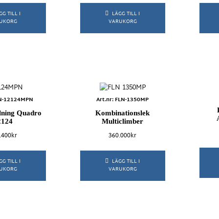
GG TILL I
LÄGG TILL I
UKORG
VARUKORG
FLN-12124MPN
Art.nr: FLN-1350MP
llning Quadro
Kombinationslek
2124
Multiclimber
.400
kr
360.000
kr
GG TILL I
LÄGG TILL I
UKORG
VARUKORG