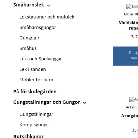
Robinio
Småbarnslek
URBI
Art.nr:
Lekstationer och multilek
Materi
Multiklät
Småbarnsgungor
ruts
767
Gungdjur
Betong
Robinia
Småhus
LÄ
Stål
Lek- och Spelväggar
VAR
Lek i sanden
Möbler för barn
På förskolegården
Gungställningar och Gungor
Art.nr
Gungställningar
Armgång
Kompisgunga
35
Rutschkanor