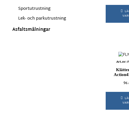
Sportutrustning
LÄ
VAR
Lek- och parkutrustning
Asfaltsmålningar
Art.nr:
Klätte
Action4
96
LÄ
VAR