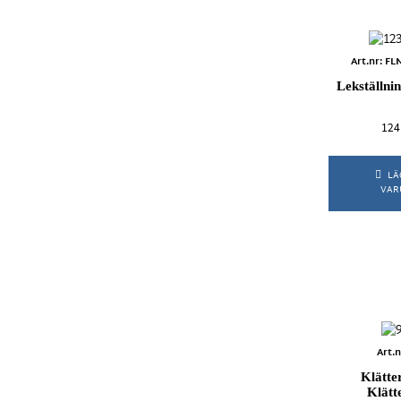
Art.nr: F
Lekställni
124
LÄ
VAR
Art.
Klätte
Klätt