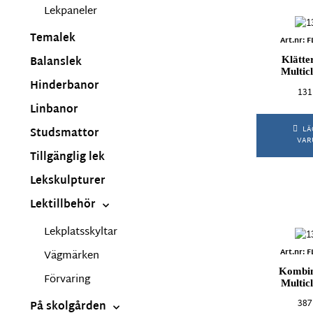
Lekpaneler
Temalek
Art.nr:
Balanslek
Klätte
Multic
Hinderbanor
131
Linbanor
LÄ
Studsmattor
VAR
Tillgänglig lek
Lekskulpturer
Lektillbehör
Lekplatsskyltar
Art.nr:
Vägmärken
Kombin
Förvaring
Multic
387
På skolgården