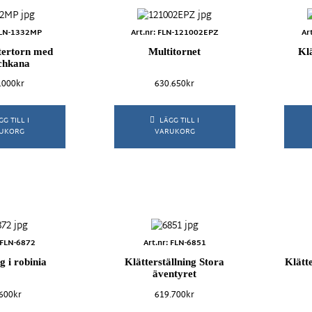
Terra
Verto
 FLN-1332MP
Art.nr: FLN-121002EPZ
Ar
al
tertorn med
Multitornet
Klä
chkana
.000
kr
630.650
kr
Gummi
HDPE
Rostfritt stål
Trä
GG TILL I
LÄGG TILL I
UKORG
VARUKORG
: FLN-6872
Art.nr: FLN-6851
 i robinia
Klätterställning Stora
Klätt
äventyret
.600
kr
619.700
kr