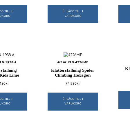
GG TILL I
LÄGG TILL I
UKORG
VARUKORG
 FLN-1938-A
Art.nr: FLN-4226MP
Kl
rställning
Klätterställning Spider
Kids Lime
Climbing Hexagon
.450
kr
74.950
kr
GG TILL I
LÄGG TILL I
UKORG
VARUKORG