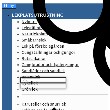
Meny
LEKPLATSUTRUSTNING
Nyheter
Lekställningar
Naturlekplats
Småbarnslek
Lek på förskolegården
Gungställningar och gungor
Rutschkanor
Gungbrädor och fjädergungor
Sandlådor och sandlek
Vattenlek
Cykellek
Grön lek
Karuseller och snurrlek