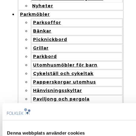
Nyheter
Parkmöbler
Parksoffor
Bänkar
Picknickbord
Grillar
Parkbord
Utomhusmöbler för barn
Cykelställ och cykeltak
Papperskorgar utomhus
Hänvisningsskyltar
Paviljong och pergola
Blomlådor
Nyheter
Produkter och installation
Fallskydd
Denna webbplats använder cookies