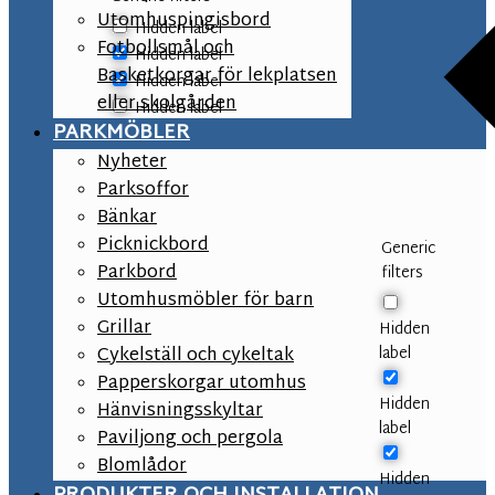
Utomhuspingisbord
Hidden label
Fotbollsmål och
Hidden label
Basketkorgar för lekplatsen
Hidden label
eller skolgården
Hidden label
PARKMÖBLER
Nyheter
Parksoffor
Bänkar
Picknickbord
Generic
Parkbord
filters
Utomhusmöbler för barn
Grillar
Hidden
label
Cykelställ och cykeltak
Papperskorgar utomhus
Hidden
Hänvisningsskyltar
label
Paviljong och pergola
Blomlådor
Hidden