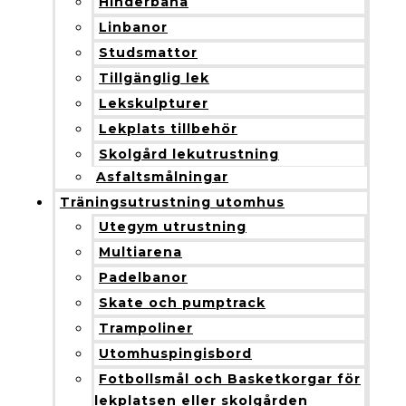
Hinderbana
Linbanor
Studsmattor
Tillgänglig lek
Lekskulpturer
Lekplats tillbehör
Skolgård lekutrustning
Asfaltsmålningar
Träningsutrustning utomhus
Utegym utrustning
Multiarena
Padelbanor
Skate och pumptrack
Trampoliner
Utomhuspingisbord
Fotbollsmål och Basketkorgar för
lekplatsen eller skolgården