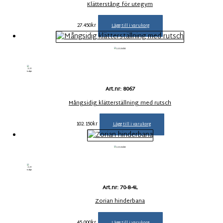
Klätterstång för utegym
27.450
kr
Lägg till i varukorg
Art.nr: 8067
Mångsidig klätterställning med rutsch
102.150
kr
Lägg till i varukorg
Art.nr: 70-8-4L
Zorian hinderbana
45.000
kr
Lägg till i varukorg