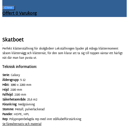
Close
Offert
0
Varukorg
Skatboet
PAJ-S2A
Perfekt klätterställning för skolgården! Lekställningen bjuder på många klättermoment
såsom klättervägg och klätternät, för den som klarar att ta sig till toppen väntar ett härligt
nät där man kan pusta ut.
Teknisk information:
Serie:
Galaxy
Åldersgrupp:
5-12
Mått:
1980 x 2200 mm
Höjd
: 2100 mm
Fallhöjd:
2100 mm
Säkerhetsområde:
25,6 m2
Förankring:
Nedgrävning
Stomme:
Metall, pulverlackerad
Paneler:
HDPE, HPL
Rep:
Polypropenbelagda rep med inre stålkabelförstärkning
Se färgalternativ och material