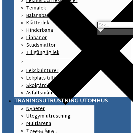
Lekhus och lekpaneler
Temalek
Balansbana
Klätterlek
Hinderbana
Linbanor
Studsmattor
Tillgänglig lek
Lekskulpturer
Lekplats tillbehör
Skolgård lekutrustning
Asfaltsmålningar
TRÄNINGSUTRUSTNING UTOMHUS
Nyheter
Utegym utrustning
Multiarena
Trampoliner
Generic filters