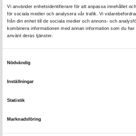
Montering och installation
Vi använder enhetsidentifierare för att anpassa innehållet och
Färgalternativ och material
för sociala medier och analysera vår trafik. Vi vidarebefordr
Om Folklek
från din enhet till de sociala medier och annons- och analys
kombinera informationen med annan information som du har til
Om Folklek
använt deras tjänster.
Nyheter
Broschyrer
Varför välja oss?
Samtyckesval
Garantier och villkor
Nödvändig
Beställning och leverans
Skötselanvisningar
Inställningar
Miljö och hållbarhet
Värderingar och uppförandekod
Statistik
Inspiration
Kontakta Folklek
Marknadsföring