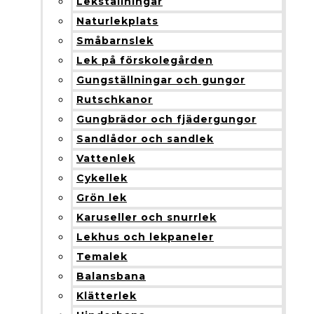
Lekställningar
Naturlekplats
Småbarnslek
Lek på förskolegården
Gungställningar och gungor
Rutschkanor
Gungbrädor och fjädergungor
Sandlådor och sandlek
Vattenlek
Cykellek
Grön lek
Karuseller och snurrlek
Lekhus och lekpaneler
Temalek
Balansbana
Klätterlek