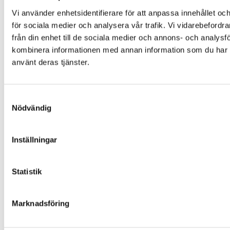
Montering och installation
Vi använder enhetsidentifierare för att anpassa innehållet och
Färgalternativ och material
för sociala medier och analysera vår trafik. Vi vidarebefordr
Om Folklek
från din enhet till de sociala medier och annons- och analys
kombinera informationen med annan information som du har til
Om Folklek
använt deras tjänster.
Nyheter
Broschyrer
Varför välja oss?
Samtyckesval
Garantier och villkor
Nödvändig
Beställning och leverans
Skötselanvisningar
Inställningar
Miljö och hållbarhet
Värderingar och uppförandekod
Statistik
Inspiration
Kontakta Folklek
Marknadsföring