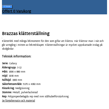
Close
Offert
0
Varukorg
Brazzas klätterställning
DRW-S2
Klätterlek med många lekmoment för den som gillar att klättra. Här klättrar man i nät och
går armgång i mitten av lekredskapet. Klätterställningar är mycket uppskattade inslag på
skolgårdar.
Teknisk information:
Serie:
Galaxy
Åldersgrupp:
3-12
Mått:
1690 x 880 mm
Höjd
: 1930 mm
Fallhöjd:
1900 mm
Säkerhetsområde:
5170 x 4360 mm
Förankring:
Nedgrävning
Stomme:
Metall, pulverlackerad
Rep:
Polypropenbelagda rep med inre stålkabelförstärkning
Se färgalternativ och material