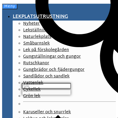
Meny
LEKPLATSUTRUSTNING
Nyheter
Lekställningar
Naturlekplats
Småbarnslek
Lek på förskolegården
Gungställningar och gungor
Rutschkanor
Gungbrädor och fjädergungor
Sandlådor och sandlek
Vattenlek
Cykellek
Grön lek
Karuseller och snurrlek