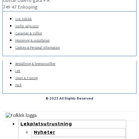
Gustaf Daléns gata 9 A
749 47 Enköping
Om Folklek
Varför välja oss?
Garantier & Villkor
Montering & installation
Cookies & Personal Information
Beställning & leveransvillkor
Lek
Sport & Träning
Park
© 2023 All Rights Reserved
Lekplatsutrustning
Nyheter