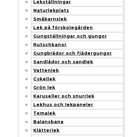
Lekställningar
Naturlekplats
Småbarnslek
Lek på förskolegården
Gungställningar och gungor
Rutschkanor
Gungbrädor och fjädergungor
Sandlådor och sandlek
Vattenlek
Cykellek
Grön lek
Karuseller och snurrlek
Lekhus och lekpaneler
Temalek
Balansbana
Klätterlek