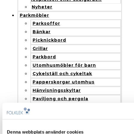
Nyheter
Parkmöbler
Parksoffor
Bänkar
Picknickbord
Grillar
Parkbord
Utomhusmöbler för barn
Cykelställ och cykeltak
Papperskorgar utomhus
Hänvisningsskyltar
Paviljong och pergola
Blomlådor
Nyheter
Produkter och installation
Fallskydd
Denna webbplats använder cookies