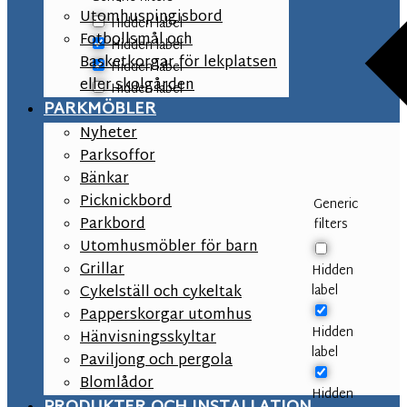
Utomhuspingisbord
Hidden label
Fotbollsmål och
Hidden label
Basketkorgar för lekplatsen
Hidden label
eller skolgården
Hidden label
PARKMÖBLER
Nyheter
Parksoffor
Bänkar
Picknickbord
Generic
Parkbord
filters
Utomhusmöbler för barn
Grillar
Hidden
label
Cykelställ och cykeltak
Papperskorgar utomhus
Hidden
Hänvisningsskyltar
label
Paviljong och pergola
Blomlådor
Hidden