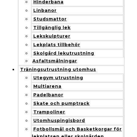
Hinderbana
Linbanor
Studsmattor
Tillgänglig lek
Lekskulpturer
Lekplats tillbehör
Skolgård lekutrustning
Asfaltsmålningar
Träningsutrustning utomhus
Utegym utrustning
Multiarena
Padelbanor
Skate och pumptrack
Trampoliner
Utomhuspingisbord
Fotbollsmål och Basketkorgar för
lekplatsen eller skolgården