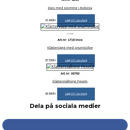
Art.nr: 8201
Dips med stomme i Robinia
15.400
kr
Lägg till i varukorg
Art.nr: 1719 inox
Klättervägg med snurrstolpe
35.550
kr
Lägg till i varukorg
Art.nr: 00763
Klätterställning Pexels
18.900
kr
Lägg till i varukorg
Dela på sociala medier