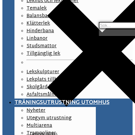
Lekhus och lekpaneler
Temalek
Balansbana
Klätterlek
Hinderbana
Linbanor
Studsmattor
Tillgänglig lek
Lekskulpturer
Lekplats tillbehör
Skolgård lekutrustning
Asfaltsmålningar
TRÄNINGSUTRUSTNING UTOMHUS
Nyheter
Utegym utrustning
Multiarena
Trampoliner
Generic filters