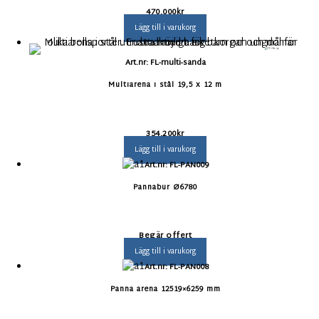
stål
470.000
kr
Stål
Lägg till i varukorg
Art.nr: FL-multi-sanda
Multiarena i stål 19,5 x 12 m
354.200
kr
Lägg till i varukorg
Art.nr: FL-PAN009
Pannabur Ø6780
Begär offert
Lägg till i varukorg
Art.nr: FL-PAN008
Panna arena 12519×6259 mm