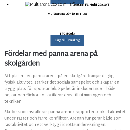
Art.nr: FL-Multi-20x10-T
Multiarena 20×10 m i trä
179.500
kr
Lägg till i varukorg
Fördelar med panna arena på
skolgården
Att placera en panna arena på en skolgård främjar daglig
fysisk aktivitet, stärker det sociala samspelet och skapar en
trygg plats för spontanlek. Spelet är inkluderande – både
pojkar och flickor i olika åldrar dras till utmaningen och
tekniken.
Skolor som installerar panna-arenor rapporterar ökad aktivitet
under raster och färre konflikter. Arenan fungerar både som
rastaktivitet och ett verktyg i idrottsundervisningen.