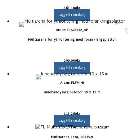
363.100
kr
Lägg till i varukorg
Art.nr: FLA23x12_AP
Multiarena för ytmontering med förankringsplattor
290.000
kr
Lägg till i varukorg
Art.nr: FLFMINI
Innebandysarg outdoor 10 x 15 m
113.250
kr
Lägg till i varukorg
Art.nr: FL-Multi-10x19T
Multiarena i trä, 10x19m