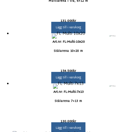
Multiarena i trä, 6×12 m
131.000
kr
Lägg till i varukorg
Art.nr: FL-Multi-10x20
Stålarena 10×20 m
154.500
kr
Lägg till i varukorg
Art.nr: FL-Multi-7x13
Stålarena 7×13 m
130.000
kr
Lägg till i varukorg