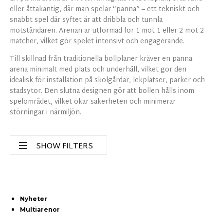
eller åttakantig, där man spelar “panna” – ett tekniskt och
snabbt spel där syftet är att dribbla och tunnla
motståndaren. Arenan är utformad för 1 mot 1 eller 2 mot 2
matcher, vilket gör spelet intensivt och engagerande.
Till skillnad från traditionella bollplaner kräver en panna
arena minimalt med plats och underhåll, vilket gör den
idealisk för installation på skolgårdar, lekplatser, parker och
stadsytor. Den slutna designen gör att bollen hålls inom
spelområdet, vilket ökar säkerheten och minimerar
störningar i närmiljön.
SHOW FILTERS
Serie
Nyheter
Acrobat
Alsta
Aquarius
Multiarenor