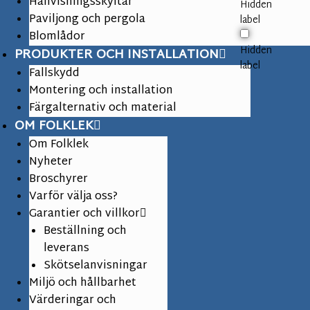
Hänvisningsskyltar
Hidden
Paviljong och pergola
label
Blomlådor
Hidden
PRODUKTER OCH INSTALLATION
label
Fallskydd
Montering och installation
Färgalternativ och material
OM FOLKLEK
Om Folklek
Nyheter
Broschyrer
Varför välja oss?
Garantier och villkor
Beställning och
leverans
Skötselanvisningar
Miljö och hållbarhet
Värderingar och