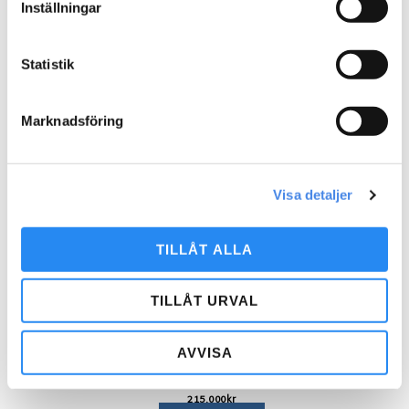
342.000
kr
Inställningar
Lägg till i varukorg
Art.nr: FL-73700912
Statistik
Minirink
Marknadsföring
380.000
kr
Lägg till i varukorg
Art.nr: multi-arboga
Visa detaljer
Multiarena 19×10 m i lärk
TILLÅT ALLA
360.000
kr
Lägg till i varukorg
TILLÅT URVAL
Art.nr: multi-rosendal3
Multiarena 9×12 m i lärk
AVVISA
215.000
kr