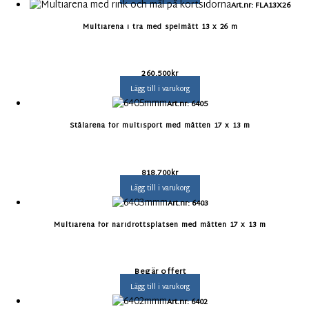
Art.nr: FLA13X26
Multiarena i trä med spelmått 13 x 26 m
260.500
kr
Lägg till i varukorg
Art.nr: 6405
Stålarena för multisport med måtten 17 x 13 m
818.700
kr
Lägg till i varukorg
Art.nr: 6403
Multiarena för näridrottsplatsen med måtten 17 x 13 m
Begär offert
Lägg till i varukorg
Art.nr: 6402