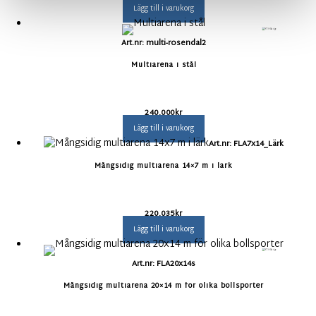
Lägg till i varukorg
Art.nr: multi-rosendal2
Multiarena i stål
240.000
kr
Lägg till i varukorg
Art.nr: FLA7x14_Lärk
Mångsidig multiarena 14×7 m i lärk
220.035
kr
Lägg till i varukorg
Art.nr: FLA20x14s
Mångsidig multiarena 20×14 m för olika bollsporter