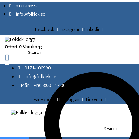
content
S
0171-100990
k
info@folklek.se
i
p
Facebook
Instagram
Linkedin
t
o
c
Offert
0
Varukorg
o
Search
n
t
0171-100990
e
info@folklek.se
n
t
Mån - Fre: 8:00 - 17:00
Facebook-f
Instagram
Linkedin
Search