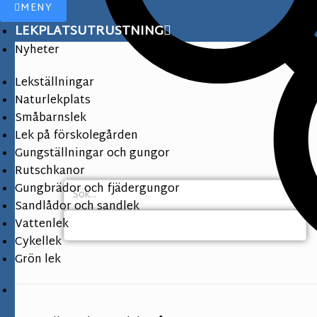
MENY
LEKPLATSUTRUSTNING
Nyheter
Lekställningar
Naturlekplats
Småbarnslek
Lek på förskolegården
Gungställningar och gungor
Rutschkanor
Gungbrädor och fjädergungor
Sandlådor och sandlek
Vattenlek
Cykellek
Grön lek