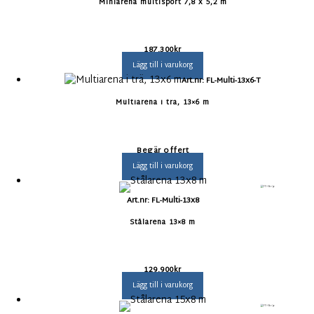
Miniarena multisport 7,8 x 5,2 m
187.300
kr
Lägg till i varukorg
Art.nr: FL-Multi-13x6-T
Multiarena i trä, 13×6 m
Begär offert
Lägg till i varukorg
Art.nr: FL-Multi-13x8
Stålarena 13×8 m
129.900
kr
Lägg till i varukorg