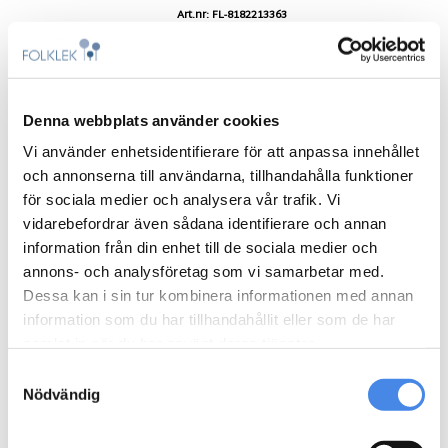
Art.nr: FL-8182213363
Multirink i trä, 10 x 16 m
79.500
kr
Denna webbplats använder cookies
Lägg till i varukorg
Vi använder enhetsidentifierare för att anpassa innehållet
och annonserna till användarna, tillhandahålla funktioner
Art.nr: FL-MSV0103
för sociala medier och analysera vår trafik. Vi
Multiarena i stål 25 x 11 m
vidarebefordrar även sådana identifierare och annan
information från din enhet till de sociala medier och
annons- och analysföretag som vi samarbetar med.
425.000
kr
Dessa kan i sin tur kombinera informationen med annan
Lägg till i varukorg
information som du har tillhandahållit eller som de har
samlat in när du har använt deras tjänster.
Art.nr: Multi-sandhem
Samtyckesval
Multiarena 20×15,5 m
Nödvändig