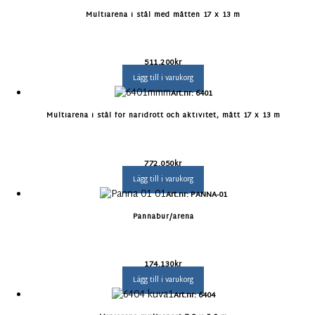
Multiarena i stål med måtten 17 x 13 m
511.200
kr
Lägg till i varukorg
Art.nr: 6401
Multiarena i stål för näridrott och aktivitet, mått 17 x 13 m
772.050
kr
Lägg till i varukorg
Art.nr: PANNA-01
Pannabur/arena
174.130
kr
Lägg till i varukorg
Art.nr: 6404