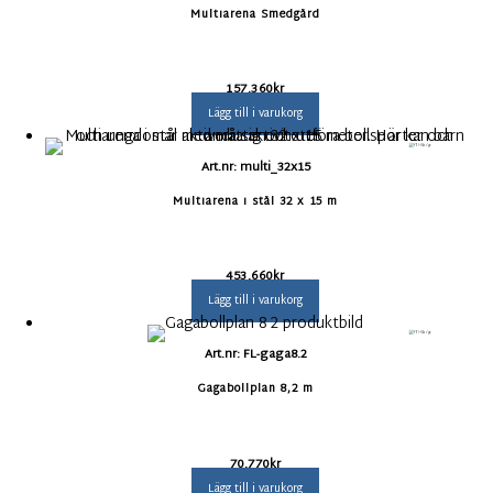
Multiarena Smedgård
157.360
kr
Lägg till i varukorg
Art.nr: multi_32x15
Multiarena i stål 32 x 15 m
453.660
kr
Lägg till i varukorg
Art.nr: FL-gaga8.2
Gagabollplan 8,2 m
70.770
kr
Lägg till i varukorg