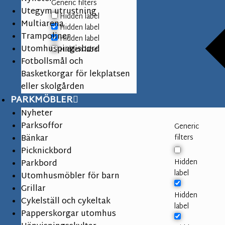
Generic filters
Utegym utrustning
Hidden label
Multiarena
Hidden label
Trampoliner
Hidden label
Utomhuspingisbord
Hidden label
Fotbollsmål och
Basketkorgar för lekplatsen
eller skolgården
PARKMÖBLER
Nyheter
Parksoffor
Generic
Bänkar
filters
Picknickbord
Hidden
Parkbord
label
Utomhusmöbler för barn
Grillar
Hidden
Cykelställ och cykeltak
label
Papperskorgar utomhus