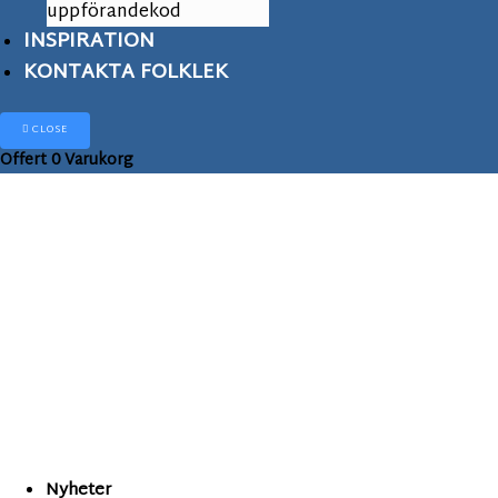
uppförandekod
INSPIRATION
KONTAKTA FOLKLEK
CLOSE
Offert
0
Varukorg
Panna arena
Nyheter