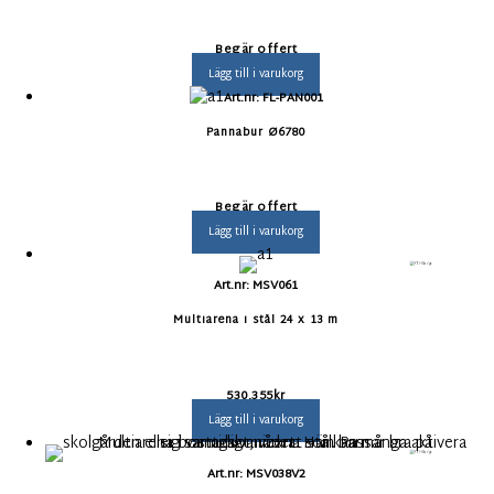
Begär offert
Lägg till i varukorg
Art.nr: FL-PAN001
Pannabur Ø6780
Begär offert
Lägg till i varukorg
Art.nr: MSV061
Multiarena i stål 24 x 13 m
530.355
kr
Lägg till i varukorg
Art.nr: MSV038V2