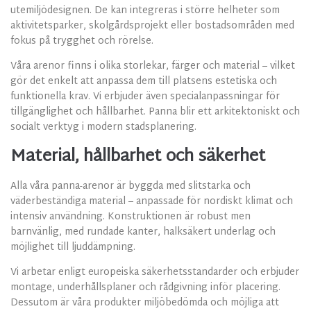
utemiljödesignen. De kan integreras i större helheter som
aktivitetsparker, skolgårdsprojekt eller bostadsområden med
fokus på trygghet och rörelse.
Våra arenor finns i olika storlekar, färger och material – vilket
gör det enkelt att anpassa dem till platsens estetiska och
funktionella krav. Vi erbjuder även specialanpassningar för
tillgänglighet och hållbarhet. Panna blir ett arkitektoniskt och
socialt verktyg i modern stadsplanering.
Material, hållbarhet och säkerhet
Alla våra panna-arenor är byggda med slitstarka och
väderbeständiga material – anpassade för nordiskt klimat och
intensiv användning. Konstruktionen är robust men
barnvänlig, med rundade kanter, halksäkert underlag och
möjlighet till ljuddämpning.
Vi arbetar enligt europeiska säkerhetsstandarder och erbjuder
montage, underhållsplaner och rådgivning inför placering.
Dessutom är våra produkter miljöbedömda och möjliga att