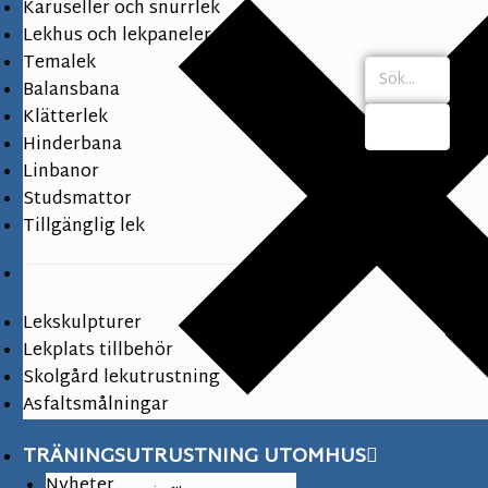
Karuseller och snurrlek
Lekhus och lekpaneler
Temalek
Balansbana
Klätterlek
Hinderbana
Linbanor
Studsmattor
Tillgänglig lek
Lekskulpturer
Lekplats tillbehör
Skolgård lekutrustning
Asfaltsmålningar
TRÄNINGSUTRUSTNING UTOMHUS
Nyheter