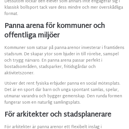
Dessutom lockar den elever som annars inte engagerar sig i
klassisk bollsport tack vare dess mindre och mer överskådliga
format.
Panna arena för kommuner och
offentliga miljöer
Kommuner som satsar på panna-arenor investerar i framtidens
stadsrum. De skapar ytor som bjuder in till rörelse, samspel
och trygg närvaro. En panna arena passar perfekt i
bostadsområden, stadsparker, fritidsgårdar och
aktivitetszoner.
Utöver det rent fysiska erbjuder panna en social mötesplats.
Det är en sport där barn och unga spontant samlas, spelar,
utmanar varandra och bygger gemenskap. Den runda formen
fungerar som en naturlig samlingsplats.
För arkitekter och stadsplanerare
För arkitekter är panna arenor ett flexibelt inslag i