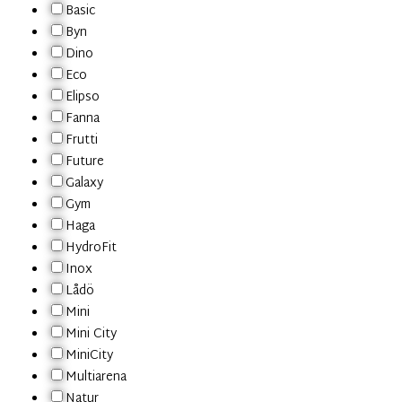
Basic
Byn
Dino
Eco
Elipso
Fanna
Frutti
Future
Galaxy
Gym
Haga
HydroFit
Inox
Lådö
Mini
Mini City
MiniCity
Multiarena
Natur