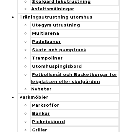
Skolgård lekutrustning
Asfaltsmålningar
Träningsutrustning utomhus
Utegym utrustning
Multiarena
Padelbanor
Skate och pumptrack
Trampoliner
Utomhuspingisbord
Fotbollsmål och Basketkorgar för
lekplatsen eller skolgården
Nyheter
Parkmöbler
Parksoffor
Bänkar
Picknickbord
Grillar