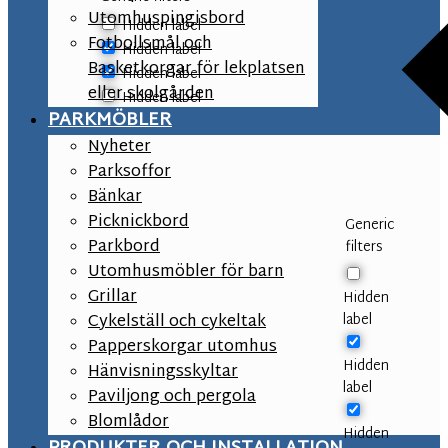
Utomhuspingisbord
Hidden label
Fotbollsmål och
Hidden label
Basketkorgar för lekplatsen
Hidden label
eller skolgården
Hidden label
PARKMÖBLER
Nyheter
Parksoffor
Bänkar
Picknickbord
Generic
Parkbord
filters
Utomhusmöbler för barn
Grillar
Hidden
label
Cykelställ och cykeltak
Papperskorgar utomhus
Hidden
Hänvisningsskyltar
label
Paviljong och pergola
Blomlådor
Hidden