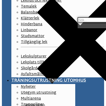
Lekhus och lekpaneler
Temalek
Balansbana
Klätterlek
Hinderbana
Linbanor
Studsmattor
Tillgänglig lek
Lekskulpturer
Lekplats tillbehör
Skolgård lekutrustning
Asfaltsmålningar
TRÄNINGSUTRUSTNING UTOMHUS
Nyheter
Utegym utrustning
Multiarena
Trampoliner
Generic filters