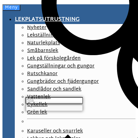
Meny
LEKPLATSUTRUSTNING
Nyheter
Lekställningar
Naturlekplats
Småbarnslek
Lek på förskolegården
Gungställningar och gungor
Rutschkanor
Gungbrädor och fjädergungor
Sandlådor och sandlek
Vattenlek
Cykellek
Grön lek
Karuseller och snurrlek