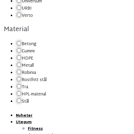
Universum
URBI
Verto
Material
Betong
Gummi
HDPE
Metall
Robinia
Rostfritt stål
Trä
HPL-material
Stål
Nyheter
Utegym
Fitness