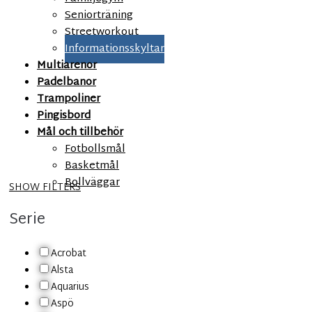
Seniorträning
Streetworkout
Informationsskyltar
Multiarenor
Padelbanor
Trampoliner
Pingisbord
Mål och tillbehör
Fotbollsmål
Basketmål
Bollväggar
SHOW FILTERS
Serie
Acrobat
Alsta
Aquarius
Aspö