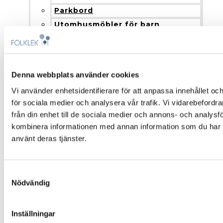
Parkbord
Utomhusmöbler för barn
Cykelställ och cykeltak
Papperskorgar utomhus
Hänvisningsskyltar
Denna webbplats använder cookies
Paviljong och pergola
Vi använder enhetsidentifierare för att anpassa innehållet och
Blomlådor
för sociala medier och analysera vår trafik. Vi vidarebefordr
Nyheter
från din enhet till de sociala medier och annons- och analys
Produkter och installation
kombinera informationen med annan information som du har til
Fallskydd
använt deras tjänster.
Montering och installation
Färgalternativ och material
Samtyckesval
Om Folklek
Nödvändig
Om Folklek
Nyheter
Inställningar
Broschyrer