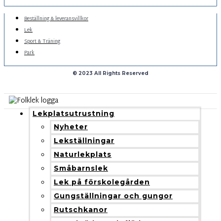
Beställning & leveransvillkor
Lek
Sport & Träning
Park
© 2023 All Rights Reserved
Lekplatsutrustning
Nyheter
Lekställningar
Naturlekplats
Småbarnslek
Lek på förskolegården
Gungställningar och gungor
Rutschkanor