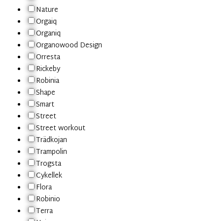
Nature
Orgaiq
Organiq
Organowood Design
Orresta
Rickeby
Robinia
Shape
Smart
Street
Street workout
Trädkojan
Trampolin
Trogsta
Cykellek
Flora
Robinio
Terra