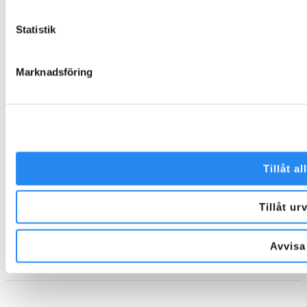
Varför välja oss?
Garantier och villkor
Statistik
Beställning och leverans
Skötselanvisningar
Marknadsföring
Miljö och hållbarhet
Värderingar och uppförandekod
Inspiration
Kontakta Folklek
Tillåt al
Facebook
Instagram
Tillåt ur
Avvisa