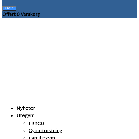
Close
Offert
0
Varukorg
INFORMATIONSSKYLTAR
Nyheter
Utegym
Fitness
Gymutrustning
Familjegym