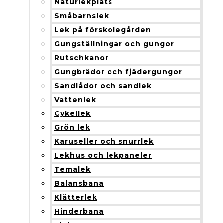
Naturlekplats
Småbarnslek
Lek på förskolegården
Gungställningar och gungor
Rutschkanor
Gungbrädor och fjädergungor
Sandlådor och sandlek
Vattenlek
Cykellek
Grön lek
Karuseller och snurrlek
Lekhus och lekpaneler
Temalek
Balansbana
Klätterlek
Hinderbana