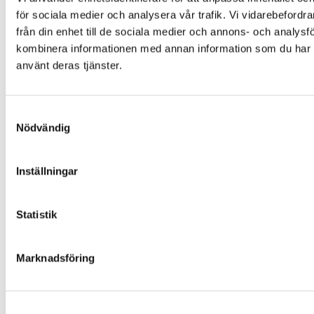
Färgalternativ och material
för sociala medier och analysera vår trafik. Vi vidarebefordr
Om Folklek
från din enhet till de sociala medier och annons- och analys
Om Folklek
kombinera informationen med annan information som du har til
använt deras tjänster.
Nyheter
Broschyrer
Varför välja oss?
Samtyckesval
Garantier och villkor
Nödvändig
Beställning och leverans
Skötselanvisningar
Inställningar
Miljö och hållbarhet
Värderingar och uppförandekod
Statistik
Inspiration
Kontakta Folklek
Marknadsföring
Facebook
Instagram