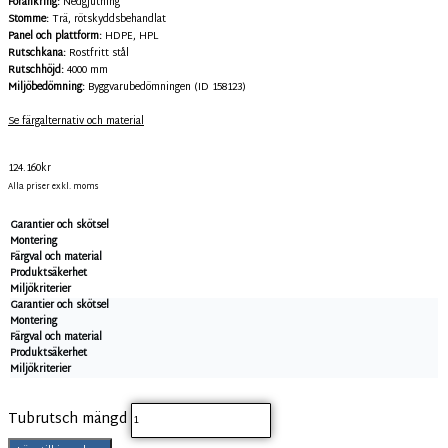
Förankring:
Nedgjutning
Stomme:
Trä, rötskyddsbehandlat
Panel och plattform:
HDPE, HPL
Rutschkana:
Rostfritt stål
Rutschhöjd:
4000 mm
Miljöbedömning:
Byggvarubedömningen (ID 158123)
Se färgalternativ och material
124.160
kr
Alla priser exkl. moms
Garantier och skötsel
Montering
Färgval och material
Produktsäkerhet
Miljökriterier
Garantier och skötsel
Montering
Färgval och material
Produktsäkerhet
Miljökriterier
Tubrutsch mängd