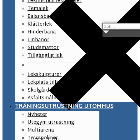
Lekhus och lekpaneler
Temalek
Balansbana
Klätterlek
Hinderbana
Linbanor
Studsmattor
Tillgänglig lek
Lekskulpturer
Lekplats tillbehör
Skolgård lekutrustning
Asfaltsmålningar
TRÄNINGSUTRUSTNING UTOMHUS
Nyheter
Utegym utrustning
Multiarena
Trampoliner
Generic filters