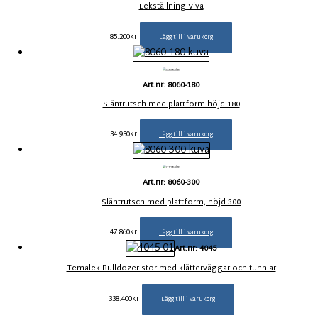
Lekställning Viva
85.200
kr
Lägg till i varukorg
Art.nr: 8060-180
Släntrutsch med plattform höjd 180
34.930
kr
Lägg till i varukorg
Art.nr: 8060-300
Släntrutsch med plattform, höjd 300
47.860
kr
Lägg till i varukorg
Art.nr: 4045
Temalek Bulldozer stor med klätterväggar och tunnlar
338.400
kr
Lägg till i varukorg