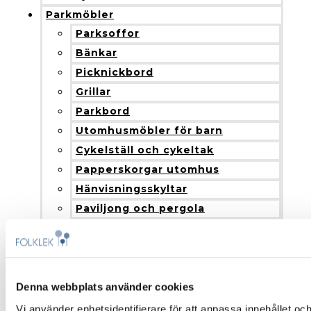
Parkmöbler
Parksoffor
Bänkar
Picknickbord
Grillar
Parkbord
Utomhusmöbler för barn
Cykelställ och cykeltak
Papperskorgar utomhus
Hänvisningsskyltar
Paviljong och pergola
Blomlådor
Nyheter
Produkter och installation
Fallskydd
Denna webbplats använder cookies
Montering och installation
Vi använder enhetsidentifierare för att anpassa innehållet och