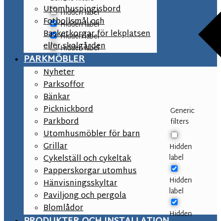
Utomhuspingisbord
Hidden label
Fotbollsmål och
Hidden label
Basketkorgar för lekplatsen
Hidden label
eller skolgården
Hidden label
PARKMÖBLER
Nyheter
Parksoffor
Bänkar
Picknickbord
Generic
Parkbord
filters
Utomhusmöbler för barn
Grillar
Hidden
label
Cykelställ och cykeltak
Papperskorgar utomhus
Hidden
Hänvisningsskyltar
label
Paviljong och pergola
Blomlådor
Hidden