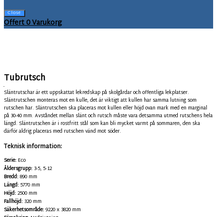
Close
Offert
0
Varukorg
Tubrutsch
8060-7
Släntrutschar är ett uppskattat lekredskap på skolgårdar och offentliga lekplatser.
Släntrutschen monteras mot en kulle, det är viktigt att kullen har samma lutning som
rutschen har. Släntrutschen ska placeras mot kullen eller höjd ovan mark med en marginal
på 30-40 mm. Avståndet mellan slänt och rutsch måste vara detsamma utmed rutschens hela
längd. Släntrutschen är i rostfritt stål som kan bli mycket varmt på sommaren, den ska
därför aldrig placeras med rutschen vänd mot söder.
Teknisk information:
Serie:
Eco
Åldersgrupp:
3-5, 5-12
Bredd:
890 mm
Längd:
5770 mm
Höjd:
2500 mm
Fallhöjd:
320 mm
Säkerhetsområde:
9220 x 3820 mm