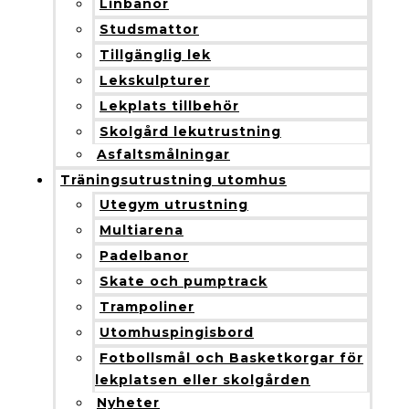
Linbanor
Studsmattor
Tillgänglig lek
Lekskulpturer
Lekplats tillbehör
Skolgård lekutrustning
Asfaltsmålningar
Träningsutrustning utomhus
Utegym utrustning
Multiarena
Padelbanor
Skate och pumptrack
Trampoliner
Utomhuspingisbord
Fotbollsmål och Basketkorgar för
lekplatsen eller skolgården
Nyheter