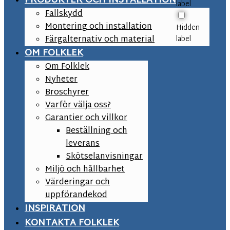
PRODUKTER OCH INSTALLATION
label
Fallskydd
Montering och installation
Hidden
Färgalternativ och material
label
OM FOLKLEK
Om Folklek
Nyheter
Broschyrer
Varför välja oss?
Garantier och villkor
Beställning och
leverans
Skötselanvisningar
Miljö och hållbarhet
Värderingar och
uppförandekod
INSPIRATION
KONTAKTA FOLKLEK