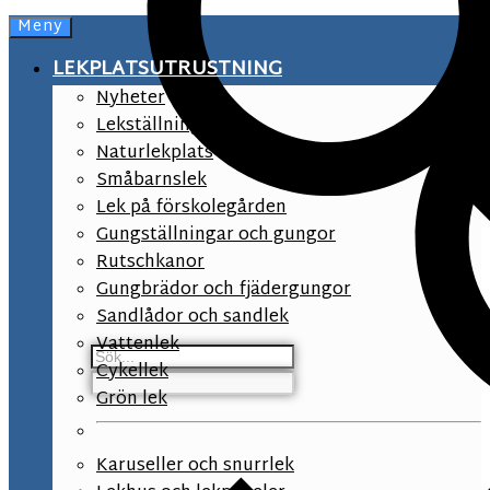
Meny
LEKPLATSUTRUSTNING
Nyheter
Lekställningar
Naturlekplats
Småbarnslek
Lek på förskolegården
Gungställningar och gungor
Rutschkanor
Gungbrädor och fjädergungor
Sandlådor och sandlek
Vattenlek
Cykellek
Grön lek
Karuseller och snurrlek