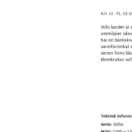
Art.nr:
FL-13.0
Stilo bordet är
utemiljöer såso
har en bänkskiv
varmförzinkat o
serien finns bl
blomkrukor och
Teknisk inform
Serie:
Stilio