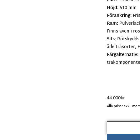
Mått:
1200 x 1
Höjd:
510 mm
Förankring:
Fri
Ram:
Pulverlack
Finns även i ros
Sits:
Rötskyddsb
ädelträsorter, 
Färgalternativ:
träkomponenter 
44.000
kr
Alla priser exkl. mo