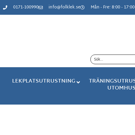
content
0171-100990
info@folklek.se
Mån - Fre: 8:00 - 17:00
LEKPLATSUTRUSTNING
TRÄNINGSUTRU
UTOMHU