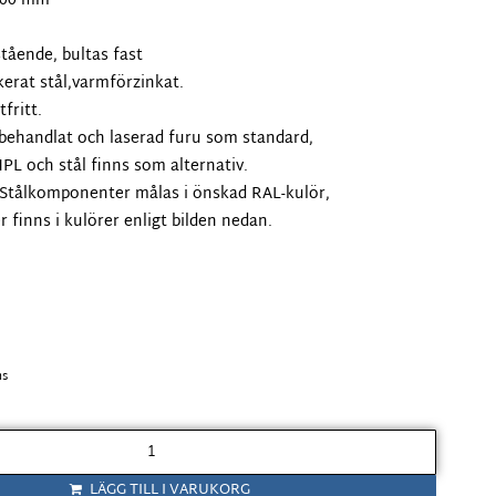
200 mm
stående, bultas fast
erat stål,varmförzinkat.
tfritt.
ehandlat och laserad furu som standard,
HPL och stål finns som alternativ.
Stålkomponenter målas i önskad RAL-kulör,
finns i kulörer enligt bilden nedan.
ms
LÄGG TILL I VARUKORG