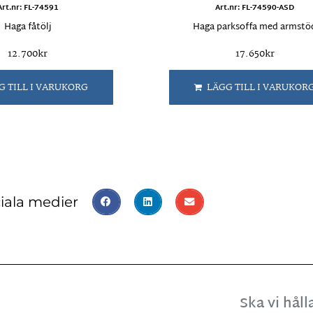
Art.nr: FL-74591
Art.nr: FL-74590-ASD
Haga fåtölj
Haga parksoffa med armstö
12.700
kr
17.650
kr
G TILL I VARUKORG
LÄGG TILL I VARUKOR
iala medier
Ska vi hål