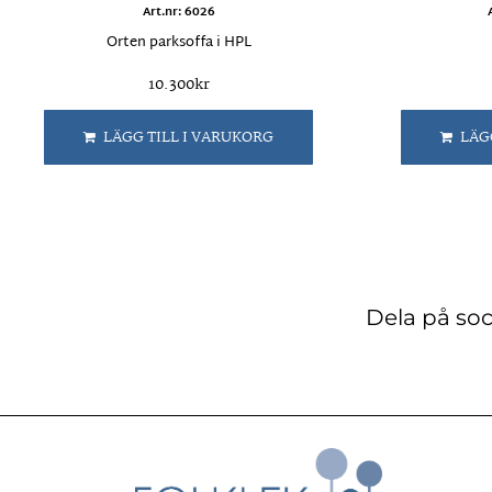
Art.nr: 6026
Orten parksoffa i HPL
10.300
kr
LÄGG TILL I VARUKORG
LÄG
Dela på soc