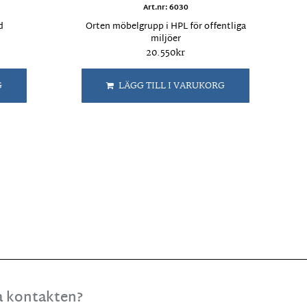
Art.nr: 6030
d
Orten möbelgrupp i HPL för offentliga
miljöer
20.550
kr
G
LÄGG TILL I VARUKORG
la kontakten?