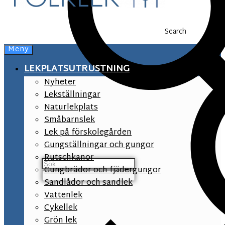
Search
Meny
LEKPLATSUTRUSTNING
Nyheter
Lekställningar
Naturlekplats
Småbarnslek
Lek på förskolegården
Gungställningar och gungor
Rutschkanor
Gungbrädor och fjädergungor
Sandlådor och sandlek
Vattenlek
Cykellek
Grön lek