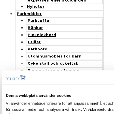
lekplatsen eller skolgården
Nyheter
Parkmöbler
Parksoffor
Bänkar
Picknickbord
Grillar
Parkbord
Utomhusmöbler för barn
Cykelställ och cykeltak
Papperskorgar utomhus
Hänvisningsskyltar
Paviljong och pergola
Blomlådor
Denna webbplats använder cookies
Nyheter
Vi använder enhetsidentifierare för att anpassa innehållet och
Produkter och installation
för sociala medier och analysera vår trafik. Vi vidarebefordr
Fallskydd