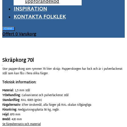
uppförandekod
INSPIRATION
KONTAKTA FOLKLEK
Close
Offert
0
Varukorg
Skräpkorg 70l
RO-70
Stor papperskorg som rymmer 70 liter skräp. Papperskorgen har lock och är i pulverlackerat
stål som kan fås i flera olika färger.
Teknisk information:
Material:
1,5 mm stål
Ytbehandling:
Galvaniserat och pulverlackerat stål
Standardfärg:
RAL 6005 (grön)
Färgalternativ:
Efter önskemål, alla färger på RAL-skalan tillgängliga
Förankring:
Nedgjutningsplatta 50 kg, ingår.
Höjd:
870 mm
Bredd:
420 mm
Se färgalternativ och material