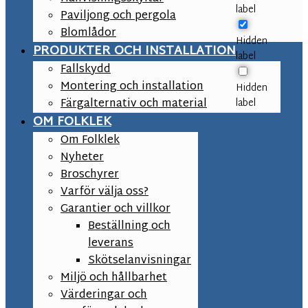
label
Paviljong och pergola
Blomlådor
Hidden
PRODUKTER OCH INSTALLATION
label
Fallskydd
Montering och installation
Hidden
Färgalternativ och material
label
OM FOLKLEK
Om Folklek
Nyheter
Broschyrer
Varför välja oss?
Garantier och villkor
Beställning och
leverans
Skötselanvisningar
Miljö och hållbarhet
Värderingar och