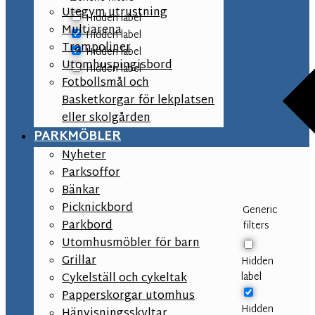
Utegym utrustning
Hidden label
Multiarena
Hidden label
Trampoliner
Hidden label
Utomhuspingisbord
Hidden label
Fotbollsmål och
Basketkorgar för lekplatsen
eller skolgården
PARKMÖBLER
Nyheter
Parksoffor
Bänkar
Picknickbord
Generic
Parkbord
filters
Utomhusmöbler för barn
Grillar
Hidden
label
Cykelställ och cykeltak
Papperskorgar utomhus
Hidden
Hänvisningsskyltar