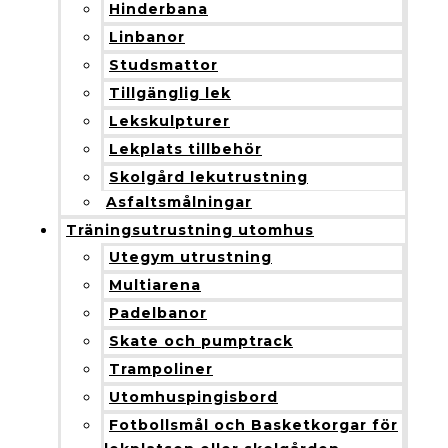
Hinderbana
Linbanor
Studsmattor
Tillgänglig lek
Lekskulpturer
Lekplats tillbehör
Skolgård lekutrustning
Asfaltsmålningar
Träningsutrustning utomhus
Utegym utrustning
Multiarena
Padelbanor
Skate och pumptrack
Trampoliner
Utomhuspingisbord
Fotbollsmål och Basketkorgar för