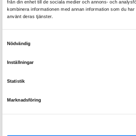
från din enhet till de sociala medier och annons- och analys
Montering och installation
kombinera informationen med annan information som du har til
Färgalternativ och material
använt deras tjänster.
Om Folklek
Om Folklek
Samtyckesval
Nyheter
Nödvändig
Broschyrer
Varför välja oss?
Inställningar
Garantier och villkor
Beställning och leverans
Skötselanvisningar
Statistik
Miljö och hållbarhet
Värderingar och uppförandekod
Marknadsföring
Inspiration
Kontakta Folklek