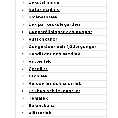
Lekställningar
Naturlekplats
Småbarnslek
Lek på förskolegården
Gungställningar och gungor
Rutschkanor
Gungbrädor och fjädergungor
Sandlådor och sandlek
Vattenlek
Cykellek
Grön lek
Karuseller och snurrlek
Lekhus och lekpaneler
Temalek
Balansbana
Klätterlek