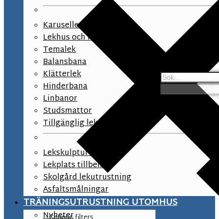
Karuseller och snurrlek
Lekhus och lekpaneler
Temalek
Balansbana
Klätterlek
Hinderbana
Linbanor
Studsmattor
Tillgänglig lek
Lekskulpturer
Lekplats tillbehör
Skolgård lekutrustning
Asfaltsmålningar
TRÄNINGSUTRUSTNING UTOMHUS
Nyheter
Generic filters