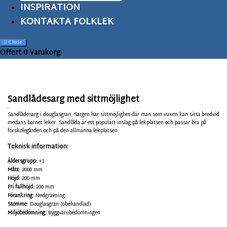
INSPIRATION
KONTAKTA FOLKLEK
Close
Offert
0
Varukorg
Sandlådesarg med sittmöjlighet
FLH-125P30
Sandlådesarg i douglasgran. Sargen har sittmöjlighet där man som vuxen kan sitta bredvid
medans barnet leker. Sandlåda är ett populärt inslag på lekplatsen och passar bra på
förskolegården och på den allmänna lekplatsen.
Teknisk information:
Åldersgrupp:
+1
Mått:
2000 mm
Höjd:
200 mm
Fri fallhöjd:
200 mm
Förankring:
Nedgrävning
Stomme
: Douglasgran (obehandlad)
Miljöbedömning:
Byggvarubedömningen