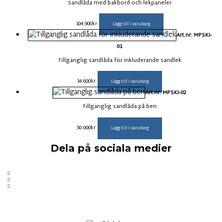
Sandlåda med bakbord och lekpaneler
104.900
kr
Lägg till i varukorg
Art.nr: MPSKI-
01
Tillgänglig sandlåda för inkluderande sandlek
34.600
kr
Lägg till i varukorg
Art.nr: MPSKI-02
Tillgänglig sandlåda på ben
50.000
kr
Lägg till i varukorg
Dela på sociala medier