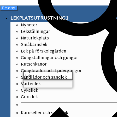
Meny
LEKPLATSUTRUSTNING
Nyheter
Lekställningar
Naturlekplats
Småbarnslek
Lek på förskolegården
Gungställningar och gungor
Rutschkanor
Gungbrädor och fjädergungor
Sandlådor och sandlek
Vattenlek
Cykellek
Grön lek
Karuseller och snurrlek