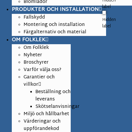
Hidden
Blomlådor
label
PRODUKTER OCH INSTALLATION
Fallskydd
Hidden
Montering och installation
label
Färgalternativ och material
OM FOLKLEK
Om Folklek
Nyheter
Broschyrer
Varför välja oss?
Garantier och
villkor
Beställning och
leverans
Skötselanvisningar
Miljö och hållbarhet
Värderingar och
uppförandekod