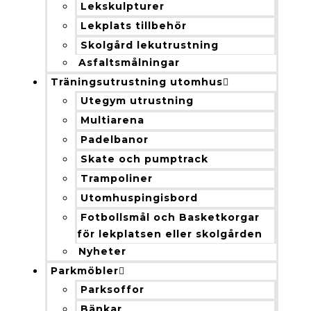
Lekskulpturer
Lekplats tillbehör
Skolgård lekutrustning
Asfaltsmålningar
Träningsutrustning utomhus
Utegym utrustning
Multiarena
Padelbanor
Skate och pumptrack
Trampoliner
Utomhuspingisbord
Fotbollsmål och Basketkorgar
för lekplatsen eller skolgården
Nyheter
Parkmöbler
Parksoffor
Bänkar