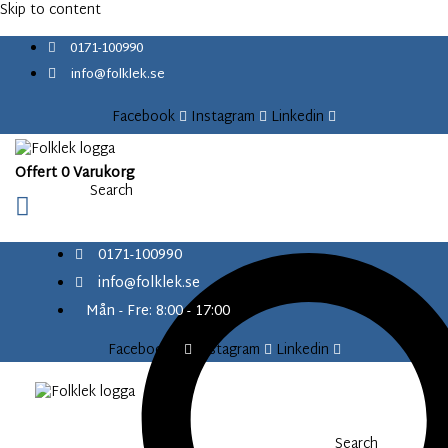
content
Skip to content
0171-100990
info@folklek.se
Facebook
Instagram
Linkedin
Offert
0
Varukorg
Search
0171-100990
info@folklek.se
Mån - Fre: 8:00 - 17:00
Facebook-f
Instagram
Linkedin
Search