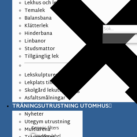
Lekhus och lekpaneler
Temalek
Balansbana
Klätterlek
Hinderbana
Linbanor
Studsmattor
Tillgänglig lek
Lekskulpturer
Lekplats tillbehör
Skolgård lekutrustning
Asfaltsmålningar
TRÄNINGSUTRUSTNING UTOMHUS
Nyheter
Utegym utrustning
Generic filters
Multiarena
Hidden label