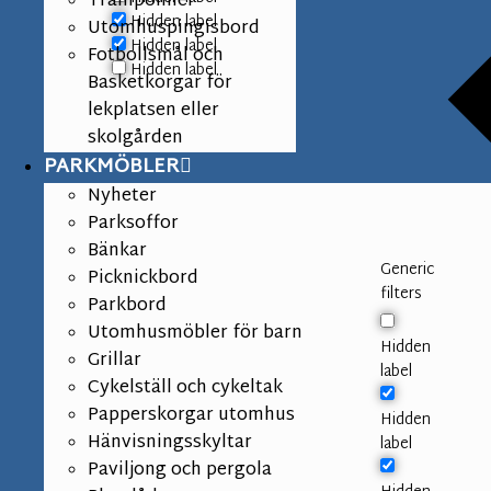
Trampoliner
Hidden label
Utomhuspingisbord
Hidden label
Fotbollsmål och
Hidden label
Basketkorgar för
lekplatsen eller
skolgården
PARKMÖBLER
Nyheter
Parksoffor
Bänkar
Generic
Picknickbord
filters
Parkbord
Utomhusmöbler för barn
Hidden
Grillar
label
Cykelställ och cykeltak
Papperskorgar utomhus
Hidden
Hänvisningsskyltar
label
Paviljong och pergola