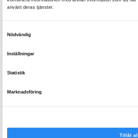
Nyheter
använt deras tjänster.
Broschyrer
Varför välja oss?
Samtyckesval
Garantier och villkor
Nödvändig
Beställning och leverans
Skötselanvisningar
Inställningar
Miljö och hållbarhet
Värderingar och uppförandekod
Inspiration
Statistik
Kontakta Folklek
Marknadsföring
Facebook
Instagram
Tillåt al