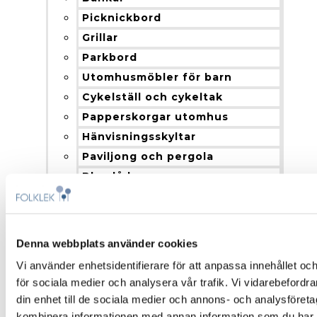
Picknickbord
Grillar
Parkbord
Utomhusmöbler för barn
Cykelställ och cykeltak
Papperskorgar utomhus
Hänvisningsskyltar
Paviljong och pergola
Blomlådor
Nyheter
Produkter och installation
Fallskydd
Denna webbplats använder cookies
Montering och installation
Vi använder enhetsidentifierare för att anpassa innehållet och
Färgalternativ och material
för sociala medier och analysera vår trafik. Vi vidarebefordr
Om Folklek
din enhet till de sociala medier och annons- och analysföret
Om Folklek
kombinera informationen med annan information som du har til