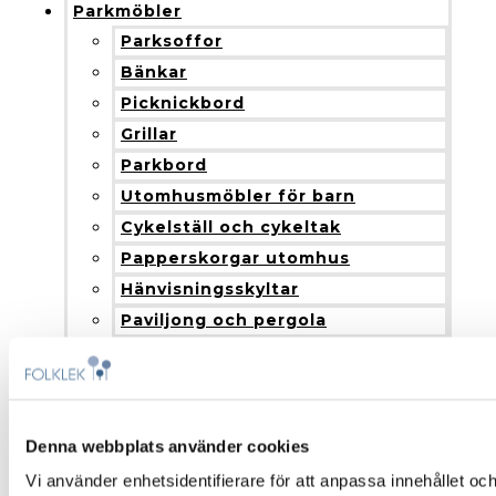
Parkmöbler
Parksoffor
Bänkar
Picknickbord
Grillar
Parkbord
Utomhusmöbler för barn
Cykelställ och cykeltak
Papperskorgar utomhus
Hänvisningsskyltar
Paviljong och pergola
Blomlådor
Nyheter
Produkter och installation
Fallskydd
Denna webbplats använder cookies
Montering och installation
Vi använder enhetsidentifierare för att anpassa innehållet och