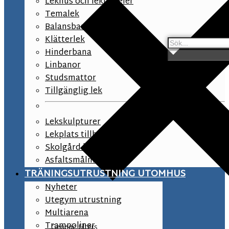
Lekhus och lekpaneler
Temalek
Balansbana
Klätterlek
Hinderbana
Linbanor
Studsmattor
Tillgänglig lek
Lekskulpturer
Lekplats tillbehör
Skolgård lekutrustning
Asfaltsmålningar
TRÄNINGSUTRUSTNING UTOMHUS
Nyheter
Utegym utrustning
Multiarena
Trampoliner
Generic filters