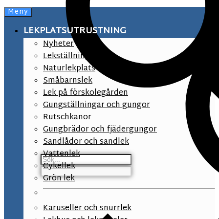
Meny
LEKPLATSUTRUSTNING
Nyheter
Lekställningar
Naturlekplats
Småbarnslek
Lek på förskolegården
Gungställningar och gungor
Rutschkanor
Gungbrädor och fjädergungor
Sandlådor och sandlek
Vattenlek
Cykellek
Grön lek
Karuseller och snurrlek