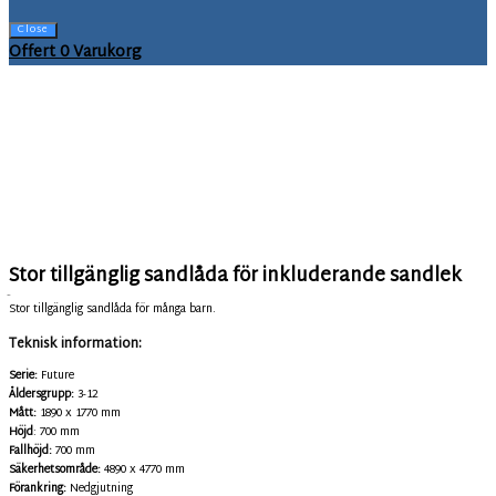
Close
Offert
0
Varukorg
Stor tillgänglig sandlåda för inkluderande sandlek
2027
Stor tillgänglig sandlåda för många barn.
Teknisk information:
Serie:
Future
Åldersgrupp:
3-12
Mått:
1890 x 1770 mm
Höjd
: 700 mm
Fallhöjd:
700 mm
Säkerhetsområde:
4890 x 4770 mm
Förankring:
Nedgjutning