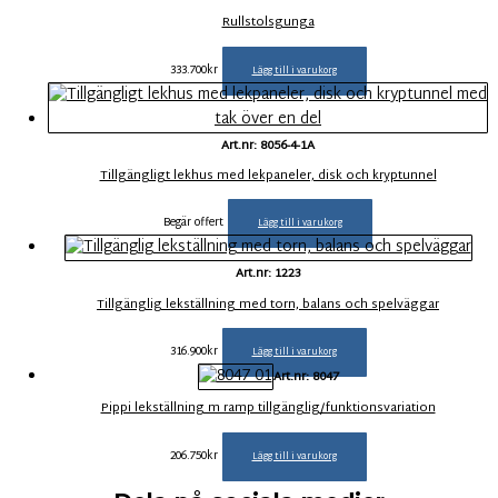
Rullstolsgunga
333.700
kr
Lägg till i varukorg
Art.nr: 8056-4-1A
Tillgängligt lekhus med lekpaneler, disk och kryptunnel
Begär offert
Lägg till i varukorg
Art.nr: 1223
Tillgänglig lekställning med torn, balans och spelväggar
316.900
kr
Lägg till i varukorg
Art.nr: 8047
Pippi lekställning m ramp tillgänglig/funktionsvariation
206.750
kr
Lägg till i varukorg