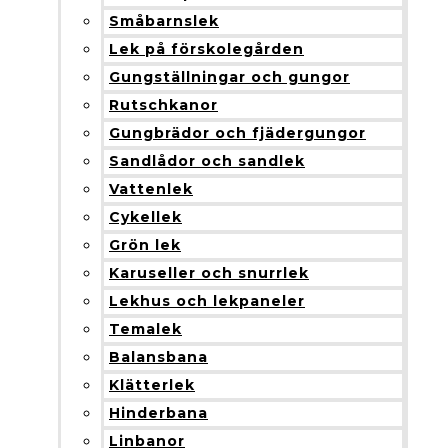
Småbarnslek
Lek på förskolegården
Gungställningar och gungor
Rutschkanor
Gungbrädor och fjädergungor
Sandlådor och sandlek
Vattenlek
Cykellek
Grön lek
Karuseller och snurrlek
Lekhus och lekpaneler
Temalek
Balansbana
Klätterlek
Hinderbana
Linbanor