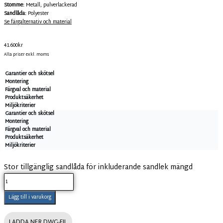
Stomme:
Metall, pulverlackerad
Sandlåda:
Polyester
Se färgalternativ och material
41.600
kr
Alla priser exkl. moms
Garantier och skötsel
Montering
Färgval och material
Produktsäkerhet
Miljökriterier
Garantier och skötsel
Montering
Färgval och material
Produktsäkerhet
Miljökriterier
Stor tillgänglig sandlåda för inkluderande sandlek mängd
Lägg till i varukorg
LADDA NER DWG-FIL