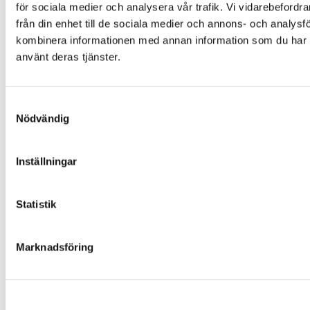
Färgalternativ och material
för sociala medier och analysera vår trafik. Vi vidarebefordr
Om Folklek
från din enhet till de sociala medier och annons- och analys
Om Folklek
kombinera informationen med annan information som du har til
använt deras tjänster.
Nyheter
Broschyrer
Varför välja oss?
Samtyckesval
Garantier och villkor
Nödvändig
Beställning och leverans
Skötselanvisningar
Inställningar
Miljö och hållbarhet
Värderingar och uppförandekod
Statistik
Inspiration
Kontakta Folklek
Marknadsföring
Facebook
Instagram