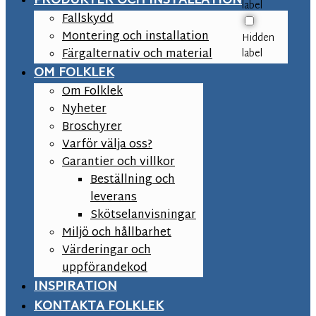
PRODUKTER OCH INSTALLATION
label
Fallskydd
Montering och installation
Hidden
Färgalternativ och material
label
OM FOLKLEK
Om Folklek
Nyheter
Broschyrer
Varför välja oss?
Garantier och villkor
Beställning och
leverans
Skötselanvisningar
Miljö och hållbarhet
Värderingar och
uppförandekod
INSPIRATION
KONTAKTA FOLKLEK