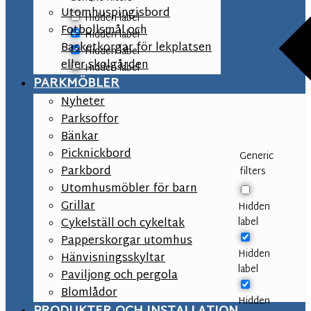
Utomhuspingisbord
Hidden label
Fotbollsmål och
Hidden label
Basketkorgar för lekplatsen
Hidden label
eller skolgården
Hidden label
PARKMÖBLER
Nyheter
Parksoffor
Bänkar
Picknickbord
Generic
Parkbord
filters
Utomhusmöbler för barn
Grillar
Hidden
label
Cykelställ och cykeltak
Papperskorgar utomhus
Hidden
Hänvisningsskyltar
label
Paviljong och pergola
Blomlådor
Hidden