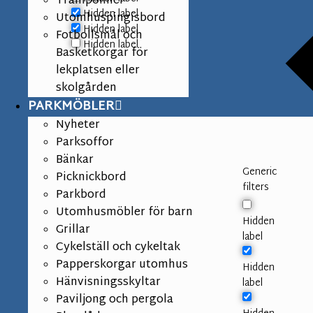
Trampoliner
Hidden label
Utomhuspingisbord
Hidden label
Fotbollsmål och
Hidden label
Basketkorgar för
lekplatsen eller
skolgården
PARKMÖBLER
Nyheter
Parksoffor
Bänkar
Generic
Picknickbord
filters
Parkbord
Utomhusmöbler för barn
Hidden
Grillar
label
Cykelställ och cykeltak
Papperskorgar utomhus
Hidden
Hänvisningsskyltar
label
Paviljong och pergola