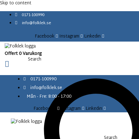
content
Skip to content
0171-100990
info@folklek.se
Facebook
Instagram
Linkedin
Offert
0
Varukorg
Search
0171-100990
info@folklek.se
Mån - Fre: 8:00 - 17:00
Facebook-f
Instagram
Linkedin
Search