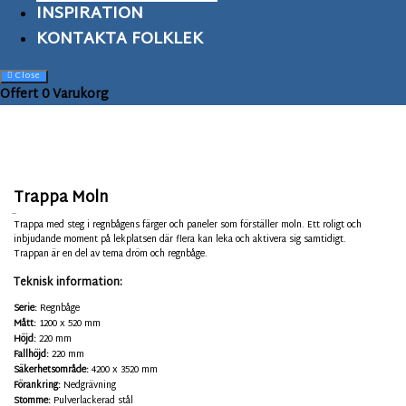
INSPIRATION
KONTAKTA FOLKLEK
Close
Offert
0
Varukorg
Trappa Moln
0350006
Trappa med steg i regnbågens färger och paneler som förställer moln. Ett roligt och
inbjudande moment på lekplatsen där flera kan leka och aktivera sig samtidigt.
Trappan är en del av tema dröm och regnbåge.
Teknisk information:
Serie:
Regnbåge
Mått:
1200 x 520 mm
Höjd:
220 mm
Fallhöjd:
220 mm
Säkerhetsområde:
4200 x 3520 mm
Förankring:
Nedgrävning
Stomme:
Pulverlackerad stål