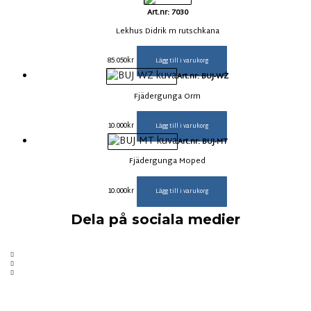
Art.nr: 7030
Lekhus Didrik m rutschkana
85.050
kr
Lägg till i varukorg
Art.nr: BUJ-WŻ
Fjädergunga Orm
10.000
kr
Lägg till i varukorg
Art.nr: BUJ-MT
Fjädergunga Moped
10.000
kr
Lägg till i varukorg
Dela på sociala medier