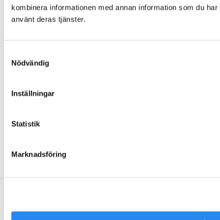
Om Folklek
kombinera informationen med annan information som du har til
Nyheter
använt deras tjänster.
Broschyrer
Varför välja oss?
Samtyckesval
Garantier och villkor
Nödvändig
Beställning och leverans
Skötselanvisningar
Inställningar
Miljö och hållbarhet
Värderingar och uppförandekod
Inspiration
Statistik
Kontakta Folklek
Marknadsföring
Facebook
Instagram