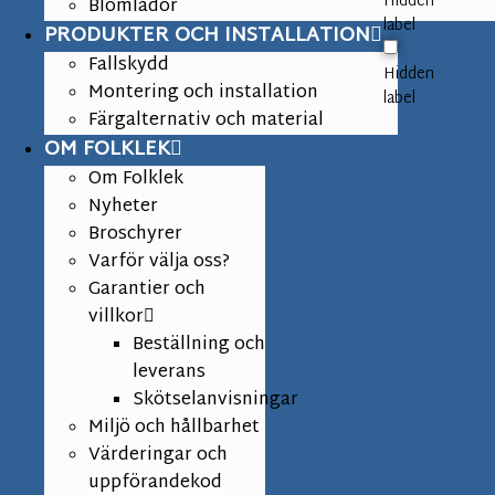
Hidden
Blomlådor
label
PRODUKTER OCH INSTALLATION
Fallskydd
Hidden
Montering och installation
label
Färgalternativ och material
OM FOLKLEK
Om Folklek
Nyheter
Broschyrer
Varför välja oss?
Garantier och
villkor
Beställning och
leverans
Skötselanvisningar
Miljö och hållbarhet
Värderingar och
uppförandekod