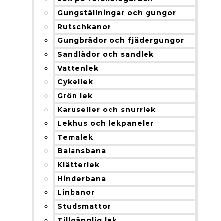
Gungställningar och gungor
Rutschkanor
Gungbrädor och fjädergungor
Sandlådor och sandlek
Vattenlek
Cykellek
Grön lek
Karuseller och snurrlek
Lekhus och lekpaneler
Temalek
Balansbana
Klätterlek
Hinderbana
Linbanor
Studsmattor
Tillgänglig lek