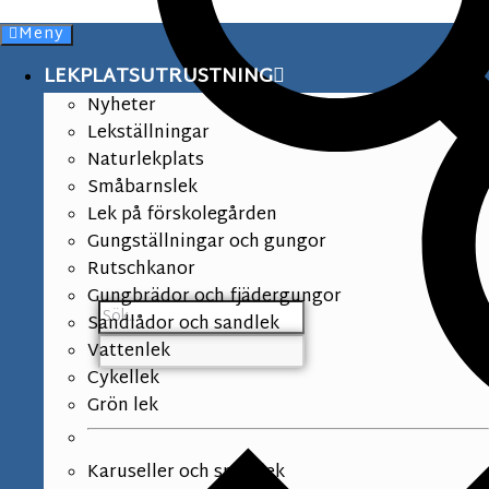
Meny
LEKPLATSUTRUSTNING
Nyheter
Lekställningar
Naturlekplats
Småbarnslek
Lek på förskolegården
Gungställningar och gungor
Rutschkanor
Gungbrädor och fjädergungor
Sandlådor och sandlek
Vattenlek
Cykellek
Grön lek
Karuseller och snurrlek