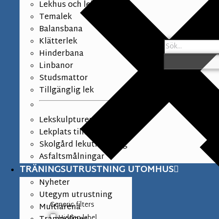
Lekhus och lekpaneler
Temalek
Balansbana
Klätterlek
Hinderbana
Linbanor
Studsmattor
Tillgänglig lek
Lekskulpturer
Lekplats tillbehör
Skolgård lekutrustning
Asfaltsmålningar
TRÄNINGSUTRUSTNING UTOMHUS
Nyheter
Utegym utrustning
Generic filters
Multiarena
Hidden label