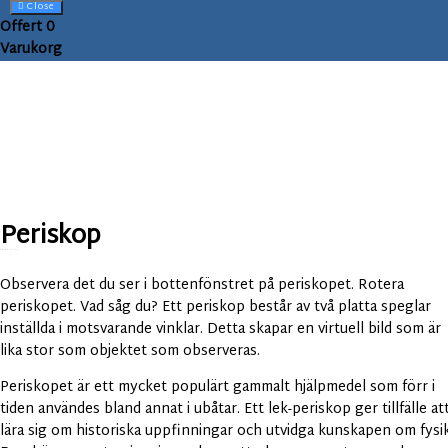
Close
Offert
0
Varukorg
Periskop
Art.nr:
FL-N7
Observera det du ser i bottenfönstret på periskopet. Rotera
periskopet. Vad såg du? Ett periskop består av två platta speglar
inställda i motsvarande vinklar. Detta skapar en virtuell bild som är
lika stor som objektet som observeras.
Periskopet är ett mycket populärt gammalt hjälpmedel som förr i
tiden användes bland annat i ubåtar. Ett lek-periskop ger tillfälle at
lära sig om historiska uppfinningar och utvidga kunskapen om fysik