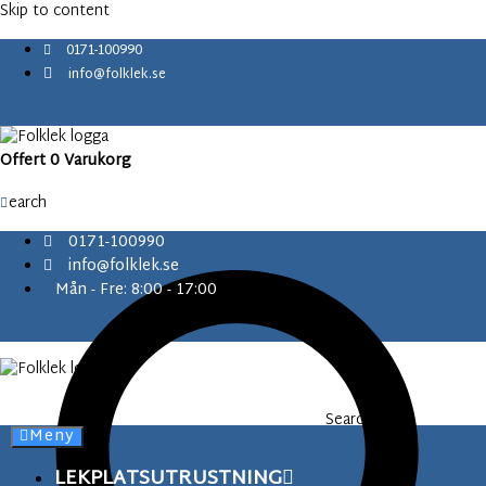
content
Skip to content
0171-100990
info@folklek.se
Offert
0
Varukorg
Search
0171-100990
info@folklek.se
Mån - Fre: 8:00 - 17:00
Search
Meny
LEKPLATSUTRUSTNING