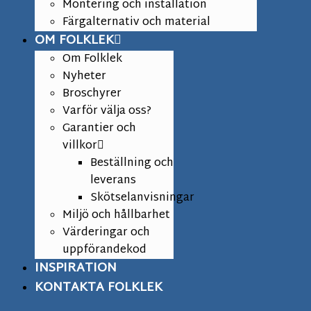
Montering och installation
Färgalternativ och material
OM FOLKLEK
Om Folklek
Nyheter
Broschyrer
Varför välja oss?
Garantier och
villkor
Beställning och
leverans
Skötselanvisningar
Miljö och hållbarhet
Värderingar och
uppförandekod
INSPIRATION
KONTAKTA FOLKLEK