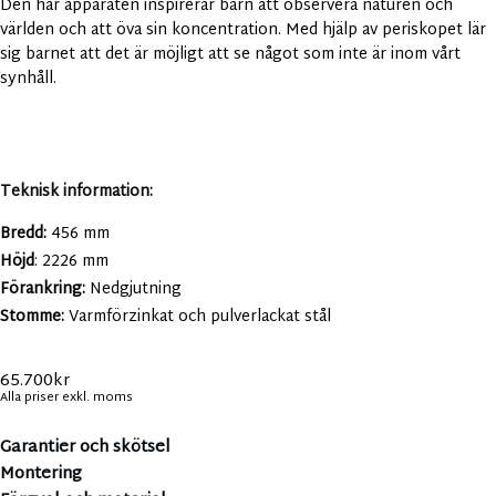
Den här apparaten inspirerar barn att observera naturen och
världen och att öva sin koncentration. Med hjälp av periskopet lär
sig barnet att det är möjligt att se något som inte är inom vårt
synhåll.
Teknisk information:
Bredd:
456 mm
Höjd
: 2226 mm
Förankring:
Nedgjutning
Stomme:
Varmförzinkat och pulverlackat stål
65.700
kr
Alla priser exkl. moms
Garantier och skötsel
Montering