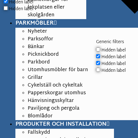
Hidden label
lekplatsen eller
Hidden label
skolgården
PARKMÖBLER
Nyheter
Parksoffor
Generic filters
Bänkar
Hidden label
Picknickbord
Hidden label
Parkbord
Hidden label
Utomhusmöbler för barn
Hidden label
Grillar
Cykelställ och cykeltak
Papperskorgar utomhus
Hänvisningsskyltar
Paviljong och pergola
Blomlådor
PRODUKTER OCH INSTALLATION
Fallskydd