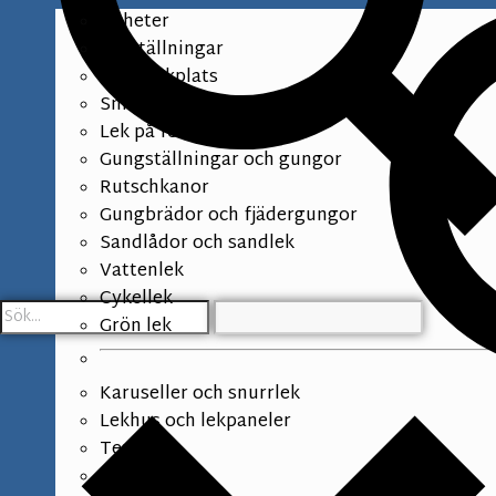
Nyheter
Lekställningar
Naturlekplats
Småbarnslek
Lek på förskolegården
Gungställningar och gungor
Rutschkanor
Gungbrädor och fjädergungor
Sandlådor och sandlek
Vattenlek
Cykellek
Grön lek
Karuseller och snurrlek
Lekhus och lekpaneler
Temalek
Balansbana