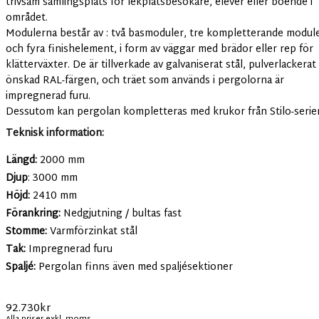
trivsam samlingsplats för lekplatsbesökare, elever eller boende i
området.
Modulerna består av : två basmoduler, tre kompletterande modul
och fyra finishelement, i form av väggar med brädor eller rep för
klätterväxter. De är tillverkade av galvaniserat stål, pulverlackerat 
önskad RAL-färgen, och träet som används i pergolorna är
impregnerad furu.
Dessutom kan pergolan kompletteras med krukor från Stilo-serie
Teknisk information:
Längd:
2000 mm
Djup
: 3000 mm
Höjd:
2410 mm
Förankring:
Nedgjutning / bultas fast
Stomme:
Varmförzinkat stål
Tak:
Impregnerad furu
Spaljé:
Pergolan finns även med spaljésektioner
92.730
kr