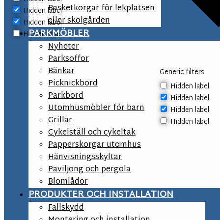
Basketkorgar för lekplatsen
Hidden label
eller skolgården
Hidden label
PARKMÖBLER
Hidden label
Nyheter
Parksoffor
Bänkar
Generic filters
Picknickbord
Hidden label
Parkbord
Hidden label
Utomhusmöbler för barn
Hidden label
Grillar
Hidden label
Cykelställ och cykeltak
Papperskorgar utomhus
Hänvisningsskyltar
Paviljong och pergola
Blomlådor
PRODUKTER OCH INSTALLATION
Fallskydd