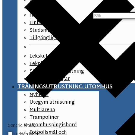
Balansbana
Klätterlek
Hinderbana
Linbanor
Studsmattor
Tillgänglig lek
Lekskulpturer
Lekplats tillbehör
Skolgård lekutrustning
Asfaltsmålningar
TRÄNINGSUTRUSTNING UTOMHUS
Nyheter
Utegym utrustning
Multiarena
Trampoliner
Utomhuspingisbord
Generic filters
Fotbollsmål och
Hidden label