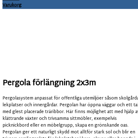
Varukorg
Pergola förlängning 2x3m
Art.nr:
FL-22.101.3
Pergolasystem anpassat för offentliga utemiljöer såsom skolgårda
lekplatser och innergårdar. Pergolan har öppna väggar och ett ta
med glest placerade träribbor. Här finns möjlighet att med hjälp a
klättrande växter och trivsamma sittmöbler, exempelvis
picknickbord eller en möbelgrupp, skapa en grönskande oas.
Pergolan ger ett naturligt skydd mot alltför stark sol och blir en