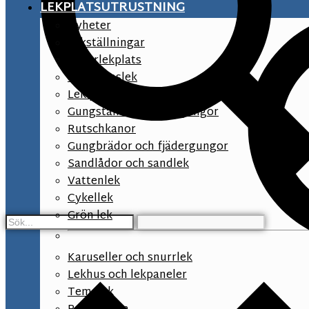
LEKPLATSUTRUSTNING
Nyheter
Lekställningar
Naturlekplats
Småbarnslek
Lek på förskolegården
Gungställningar och gungor
Rutschkanor
Gungbrädor och fjädergungor
Sandlådor och sandlek
Vattenlek
Cykellek
Grön lek
Karuseller och snurrlek
Lekhus och lekpaneler
Temalek