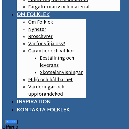
Montering och installation
Färgalternativ och material
OM FOLKLEK
Om Folklek
Nyheter
Broschyrer
Varför välja oss?
Garantier och villkor
Beställning och
leverans
Skötselanvisningar
Miljö och hållbarhet
Värderingar och
uppförandekod
INSPIRATION
KONTAKTA FOLKLEK
Close
Offert
0