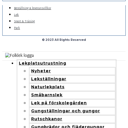
Beställning & leveransvillkor
Lek
Sport & Träning
Park
© 2023 All Rights Reserved
Lekplatsutrustning
Nyheter
Lekställningar
Naturlekplats
Småbarnslek
Lek på förskolegården
Gungställningar och gungor
Rutschkanor
Gungbrädor och fjädergungor