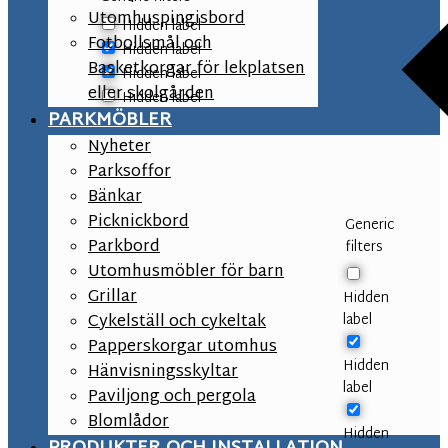
Utomhuspingisbord
Hidden label
Fotbollsmål och
Hidden label
Basketkorgar för lekplatsen
Hidden label
eller skolgården
Hidden label
PARKMÖBLER
Nyheter
Parksoffor
Bänkar
Picknickbord
Generic
Parkbord
filters
Utomhusmöbler för barn
Grillar
Hidden
label
Cykelställ och cykeltak
Papperskorgar utomhus
Hidden
Hänvisningsskyltar
label
Paviljong och pergola
Blomlådor
Hidden