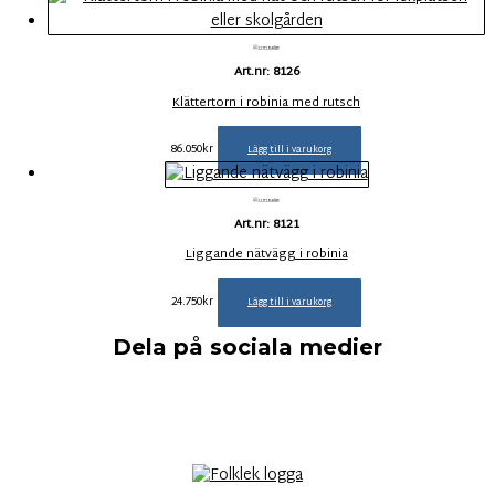
Art.nr: 8126
Klättertorn i robinia med rutsch
86.050
kr
Lägg till i varukorg
Art.nr: 8121
Liggande nätvägg i robinia
24.750
kr
Lägg till i varukorg
Dela på sociala medier