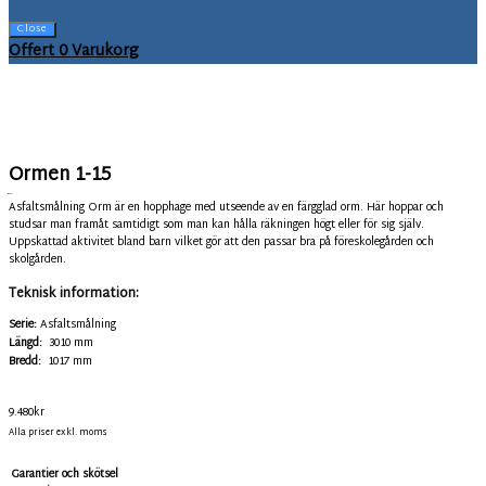
Close
Offert
0
Varukorg
Ormen 1-15
FL-1000432
Asfaltsmålning Orm är en hopphage med utseende av en färgglad orm. Här hoppar och
studsar man framåt samtidigt som man kan hålla räkningen högt eller för sig själv.
Uppskattad aktivitet bland barn vilket gör att den passar bra på föreskolegården och
skolgården.
Teknisk information:
Serie:
Asfaltsmålning
Längd:
3010 mm
Bredd:
1017 mm
9.480
kr
Alla priser exkl. moms
Garantier och skötsel