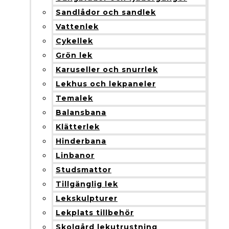
Sandlådor och sandlek
Vattenlek
Cykellek
Grön lek
Karuseller och snurrlek
Lekhus och lekpaneler
Temalek
Balansbana
Klätterlek
Hinderbana
Linbanor
Studsmattor
Tillgänglig lek
Lekskulpturer
Lekplats tillbehör
Skolgård lekutrustning