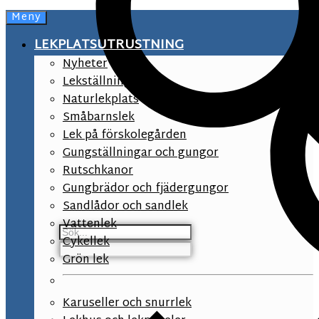
Meny
LEKPLATSUTRUSTNING
Nyheter
Lekställningar
Naturlekplats
Småbarnslek
Lek på förskolegården
Gungställningar och gungor
Rutschkanor
Gungbrädor och fjädergungor
Sandlådor och sandlek
Vattenlek
Cykellek
Grön lek
Karuseller och snurrlek