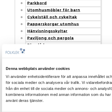
Parkbord
Utomhusmöbler för barn
Cykelställ och cykeltak
Papperskorgar utomhus
Hänvisningsskyltar
Paviljong och pergola
Blomlådor
Nyheter
Produkter och installation
Fallskydd
Denna webbplats använder cookies
Montering och installation
Vi använder enhetsidentifierare för att anpassa innehållet och
Färgalternativ och material
för sociala medier och analysera vår trafik. Vi vidarebefordr
Om Folklek
från din enhet till de sociala medier och annons- och analys
Om Folklek
kombinera informationen med annan information som du har til
Nyheter
använt deras tjänster.
Broschyrer