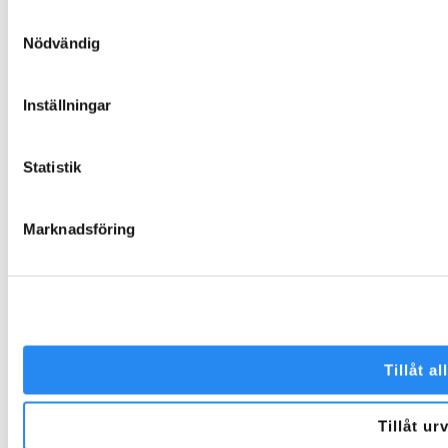
Varför välja oss?
Samtyckesval
Garantier och villkor
Nödvändig
Beställning och leverans
Skötselanvisningar
Inställningar
Miljö och hållbarhet
Värderingar och uppförandekod
Inspiration
Statistik
Kontakta Folklek
Marknadsföring
Facebook
Instagram
Tillåt al
Tillåt ur