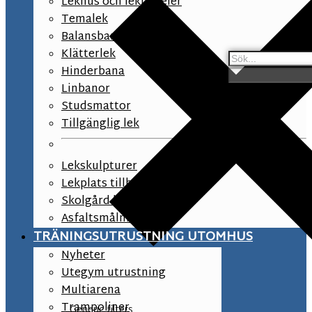
Lekhus och lekpaneler
Temalek
Balansbana
Klätterlek
Hinderbana
Linbanor
Studsmattor
Tillgänglig lek
Lekskulpturer
Lekplats tillbehör
Skolgård lekutrustning
Asfaltsmålningar
TRÄNINGSUTRUSTNING UTOMHUS
Nyheter
Utegym utrustning
Multiarena
Trampoliner
Generic filters