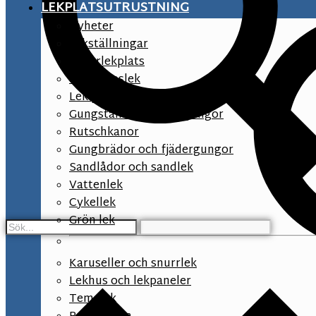
LEKPLATSUTRUSTNING
Nyheter
Lekställningar
Naturlekplats
Småbarnslek
Lek på förskolegården
Gungställningar och gungor
Rutschkanor
Gungbrädor och fjädergungor
Sandlådor och sandlek
Vattenlek
Cykellek
Grön lek
Karuseller och snurrlek
Lekhus och lekpaneler
Temalek