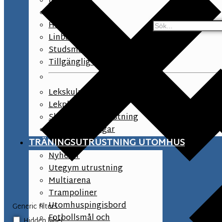
Balansbana
Klätterlek
Hinderbana
Linbanor
Studsmattor
Tillgänglig lek
Lekskulpturer
Lekplats tillbehör
Skolgård lekutrustning
Asfaltsmålningar
TRÄNINGSUTRUSTNING UTOMHUS
Nyheter
Utegym utrustning
Multiarena
Trampoliner
Utomhuspingisbord
Generic filters
Fotbollsmål och
Hidden label