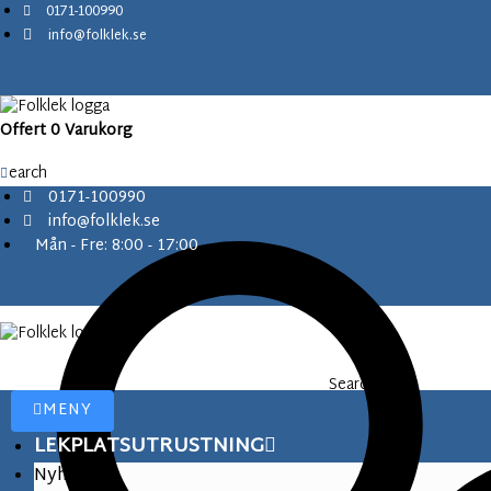
content
S
0171-100990
k
info@folklek.se
i
p
t
Offert
0
Varukorg
o
c
Search
o
0171-100990
n
info@folklek.se
t
Mån - Fre: 8:00 - 17:00
e
n
t
Search
MENY
LEKPLATSUTRUSTNING
Nyheter