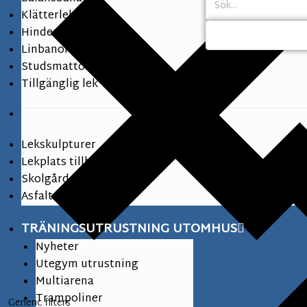
Klätterlek
Hinderbana
Linbanor
Studsmattor
Tillgänglig lek
Lekskulpturer
Lekplats tillbehör
Skolgård lekutrustning
Asfaltsmålningar
TRÄNINGSUTRUSTNING UTOMHUS
Nyheter
Utegym utrustning
Multiarena
Trampoliner
Generic filters