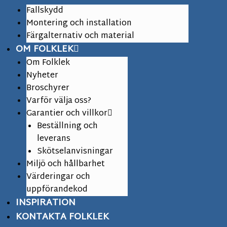
Fallskydd
Montering och installation
Färgalternativ och material
OM FOLKLEK
Om Folklek
Nyheter
Broschyrer
Varför välja oss?
Garantier och villkor
Beställning och
leverans
Skötselanvisningar
Miljö och hållbarhet
Värderingar och
uppförandekod
INSPIRATION
KONTAKTA FOLKLEK