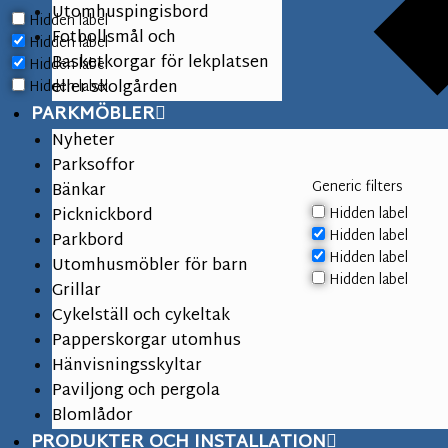
Utomhuspingisbord
Hidden label
Fotbollsmål och
Hidden label
Basketkorgar för lekplatsen
Hidden label
eller skolgården
Hidden label
PARKMÖBLER
Nyheter
Parksoffor
Generic filters
Bänkar
Hidden label
Picknickbord
Hidden label
Parkbord
Hidden label
Utomhusmöbler för barn
Hidden label
Grillar
Cykelställ och cykeltak
Papperskorgar utomhus
Hänvisningsskyltar
Paviljong och pergola
Blomlådor
PRODUKTER OCH INSTALLATION