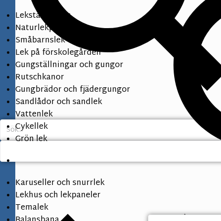
Lekställningar
Naturlekplats
Småbarnslek
Lek på förskolegården
Gungställningar och gungor
Rutschkanor
Gungbrädor och fjädergungor
Sandlådor och sandlek
Vattenlek
Cykellek
Grön lek
Karuseller och snurrlek
Lekhus och lekpaneler
Temalek
Balansbana