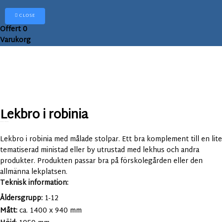
CLOSE
Offert
0
Varukorg
Lekbro i robinia
Art.nr:
8462
Lekbro i robinia med målade stolpar. Ett bra komplement till en lite
tematiserad ministad eller by utrustad med lekhus och andra
produkter. Produkten passar bra på förskolegården eller den
allmänna lekplatsen.
Teknisk information:
Åldersgrupp:
1-12
Mått:
ca. 1400 x 940 mm