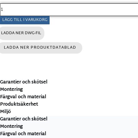
L
e
k
LÄGG TILL I VARUKORG
b
LADDA NER DWG-FIL
r
o
i
LADDA NER PRODUKTDATABLAD
r
o
b
i
n
Garantier och skötsel
i
Montering
a
Färgval och material
m
Produktsäkerhet
ä
Miljö
n
Garantier och skötsel
g
Montering
d
Färgval och material