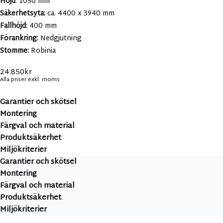
Höjd
: 1050 mm
Säkerhetsyta:
ca. 4400 x 3940 mm
Fallhöjd:
400 mm
Förankring:
Nedgjutning
Stomme:
Robinia
24.850
kr
Alla priser exkl. moms
Garantier och skötsel
Montering
Färgval och material
Produktsäkerhet
Miljökriterier
Garantier och skötsel
Montering
Färgval och material
Produktsäkerhet
Miljökriterier