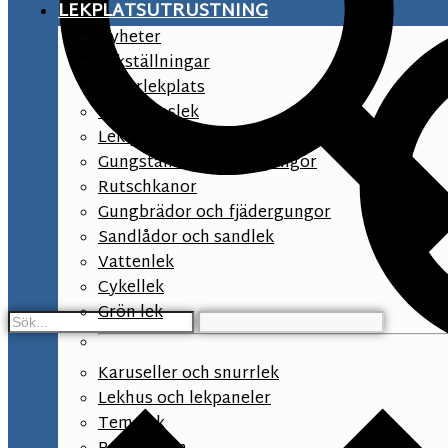
LEKPLATSUTRUSTNING
Nyheter
Lekställningar
Naturlekplats
Småbarnslek
Lek på förskolegården
Gungställningar och gungor
Rutschkanor
Gungbrädor och fjädergungor
Sandlådor och sandlek
Vattenlek
Cykellek
Grön lek
Karuseller och snurrlek
Lekhus och lekpaneler
Temalek