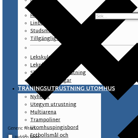
Balansbana
Klätterlek
Hinderbana
Linbanor
Studsmattor
Tillgänglig lek
Lekskulpturer
Lekplats tillbehör
Skolgård lekutrustning
Asfaltsmålningar
TRÄNINGSUTRUSTNING UTOMHUS
Nyheter
Utegym utrustning
Multiarena
Trampoliner
Utomhuspingisbord
Generic filters
Fotbollsmål och
Hidden label