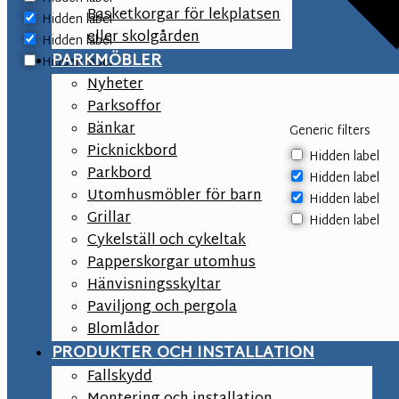
Basketkorgar för lekplatsen
Hidden label
eller skolgården
Hidden label
PARKMÖBLER
Hidden label
Nyheter
Parksoffor
Bänkar
Generic filters
Picknickbord
Hidden label
Parkbord
Hidden label
Utomhusmöbler för barn
Hidden label
Grillar
Hidden label
Cykelställ och cykeltak
Papperskorgar utomhus
Hänvisningsskyltar
Paviljong och pergola
Blomlådor
PRODUKTER OCH INSTALLATION
Fallskydd