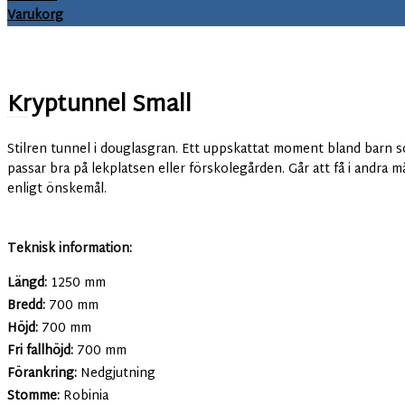
Varukorg
Kryptunnel Small
Art.nr:
FL-139-S
Stilren tunnel i douglasgran. Ett uppskattat moment bland barn 
passar bra på lekplatsen eller förskolegården. Går att få i andra m
enligt önskemål.
Teknisk information:
Längd:
1250 mm
Bredd:
700 mm
Höjd:
700 mm
Fri fallhöjd:
700 mm
Förankring:
Nedgjutning
Stomme:
Robinia