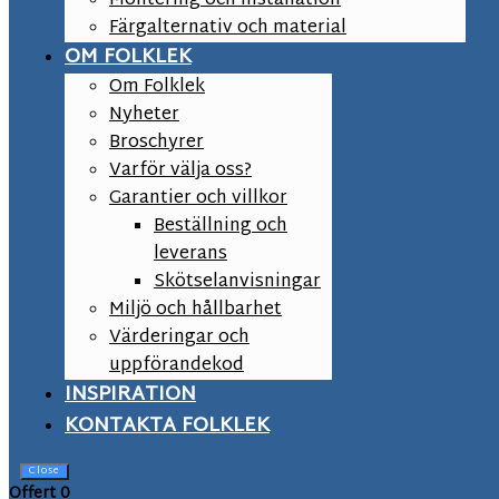
Montering och installation
Färgalternativ och material
OM FOLKLEK
Om Folklek
Nyheter
Broschyrer
Varför välja oss?
Garantier och villkor
Beställning och
leverans
Skötselanvisningar
Miljö och hållbarhet
Värderingar och
uppförandekod
INSPIRATION
KONTAKTA FOLKLEK
Close
Offert
0