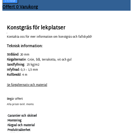
Close
Offert
0
Varukorg
Konstgräs för lekplatser
TNE20
Kontakta oss för mer information om konstgräs och fallskydd!
Teknisk information:
Stråländ:
20 mm
Färgalternativ:
Grön, blå, terrakotta, vit och gul
Sandfyllning:
25 kg/m2
Infyllnad:
0,3 – 1,5 mm
Rullbredd:
4 m
Se färgalternativ och material
Begär offert
Alla priser exkl. moms
Garantier och skötsel
Montering
Färgval och material
Produktsäkerhet