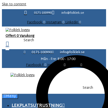
content
Skip to content
0171-100990
info@folklek.se
Facebook
Instagram
Linkedin
Offert
0
Varukorg
Search
0171-100990
info@folklek.se
Mån - Fre: 8:00 - 17:00
Facebook-f
Instagram
Linkedin
Search
Meny
LEKPLATSUTRUSTNING