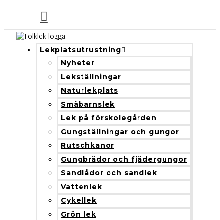
Lekplatsutrustning
Nyheter
Lekställningar
Naturlekplats
Småbarnslek
Lek på förskolegården
Gungställningar och gungor
Rutschkanor
Gungbrädor och fjädergungor
Sandlådor och sandlek
Vattenlek
Cykellek
Grön lek