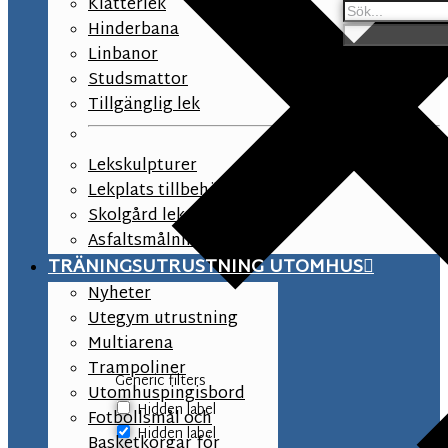
Klätterlek
Hinderbana
Linbanor
Studsmattor
Tillgänglig lek
Lekskulpturer
Lekplats tillbehör
Skolgård lekutrustning
Asfaltsmålningar
TRÄNINGSUTRUSTNING UTOMHUS
Nyheter
Utegym utrustning
Multiarena
Trampoliner
Generic filters
Utomhuspingisbord
Hidden label
Fotbollsmål och
Hidden label
Basketkorgar för