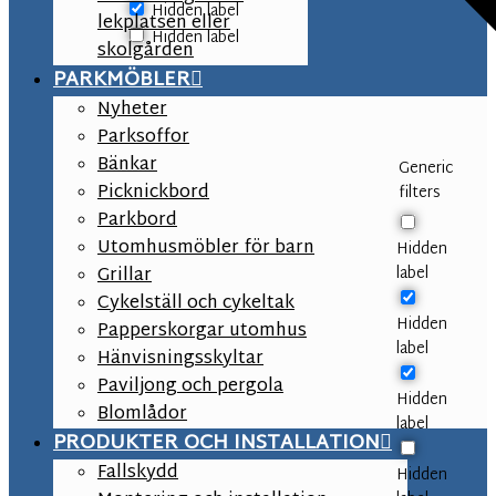
Hidden label
lekplatsen eller
Hidden label
skolgården
PARKMÖBLER
Nyheter
Parksoffor
Bänkar
Generic
Picknickbord
filters
Parkbord
Utomhusmöbler för barn
Hidden
label
Grillar
Cykelställ och cykeltak
Hidden
Papperskorgar utomhus
label
Hänvisningsskyltar
Paviljong och pergola
Hidden
Blomlådor
label
PRODUKTER OCH INSTALLATION
Fallskydd
Hidden