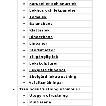
Karuseller och snurrlek
Lekhus och lekpaneler
Temalek
Balansbana
Klätterlek
Hinderbana
Linbanor
Studsmattor
Tillgänglig lek
Lekskulpturer
Lekplats tillbehör
Skolgård lekutrustning
Asfaltsmålningar
Träningsutrustning utomhus
Utegym utrustning
Multiarena