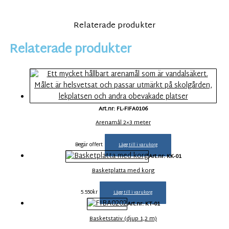
Relaterade produkter
Relaterade produkter
Art.nr: FL-FIFA0106
Arenamål 2×3 meter
Begär offert
Lägg till i varukorg
Art.nr: KK-01
Basketplatta med korg
5.550
kr
Lägg till i varukorg
Art.nr: KT-01
Basketstativ (djup 1,2 m)