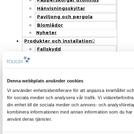
Papperskorgar utomhus
Hänvisningsskyltar
Paviljong och pergola
Blomlådor
Nyheter
Produkter och installation
Fallskydd
Montering och installation
Färgalternativ och material
Om Folklek
Denna webbplats använder cookies
Om Folklek
Nyheter
Vi använder enhetsidentifierare för att anpassa innehållet och
för sociala medier och analysera vår trafik. Vi vidarebefordr
Broschyrer
din enhet till de sociala medier och annons- och analysföret
Varför välja oss?
kombinera informationen med annan information som du har til
Garantier och villkor
använt deras tjänster.
Beställning och leverans
Skötselanvisningar