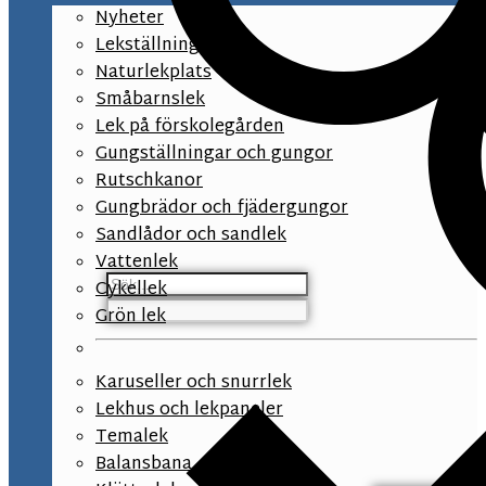
Nyheter
Lekställningar
Naturlekplats
Småbarnslek
Lek på förskolegården
Gungställningar och gungor
Rutschkanor
Gungbrädor och fjädergungor
Sandlådor och sandlek
Vattenlek
Cykellek
Grön lek
Karuseller och snurrlek
Lekhus och lekpaneler
Temalek
Balansbana