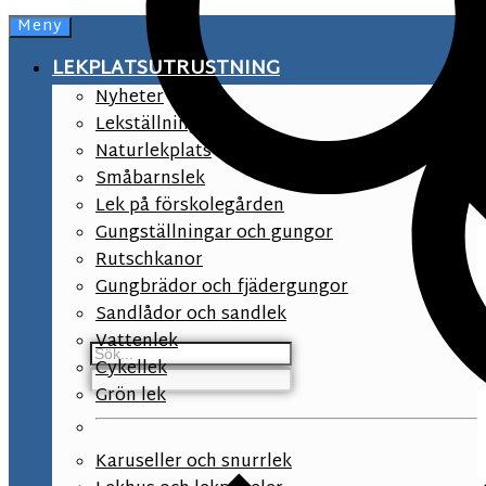
Meny
LEKPLATSUTRUSTNING
Nyheter
Lekställningar
Naturlekplats
Småbarnslek
Lek på förskolegården
Gungställningar och gungor
Rutschkanor
Gungbrädor och fjädergungor
Sandlådor och sandlek
Vattenlek
Cykellek
Grön lek
Karuseller och snurrlek