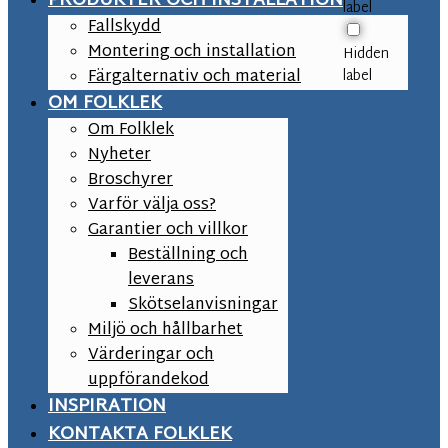
PRODUKTER OCH INSTALLATION
label
Fallskydd
Montering och installation
Hidden
Färgalternativ och material
label
OM FOLKLEK
Om Folklek
Nyheter
Broschyrer
Varför välja oss?
Garantier och villkor
Beställning och
leverans
Skötselanvisningar
Miljö och hållbarhet
Värderingar och
uppförandekod
INSPIRATION
KONTAKTA FOLKLEK