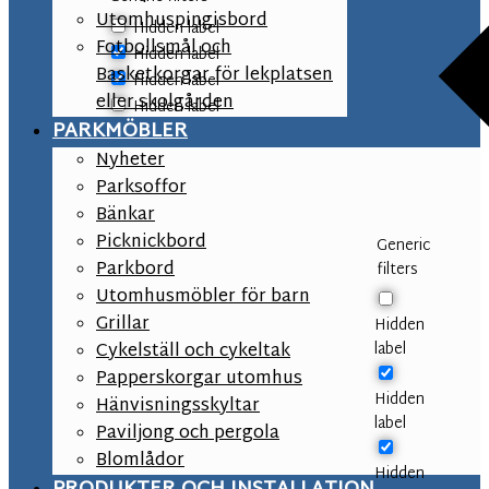
Utomhuspingisbord
Hidden label
Fotbollsmål och
Hidden label
Basketkorgar för lekplatsen
Hidden label
eller skolgården
Hidden label
PARKMÖBLER
Nyheter
Parksoffor
Bänkar
Picknickbord
Generic
Parkbord
filters
Utomhusmöbler för barn
Grillar
Hidden
label
Cykelställ och cykeltak
Papperskorgar utomhus
Hidden
Hänvisningsskyltar
label
Paviljong och pergola
Blomlådor
Hidden