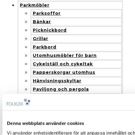
Parkmöbler
Parksoffor
Bänkar
Picknickbord
Grillar
Parkbord
Utomhusmöbler för barn
Cykelställ och cykeltak
Papperskorgar utomhus
Hänvisningsskyltar
Paviljong och pergola
Blomlådor
Nyheter
Produkter och installation
Fallskydd
Denna webbplats använder cookies
Montering och installation
Vi använder enhetsidentifierare för att anpassa innehållet och