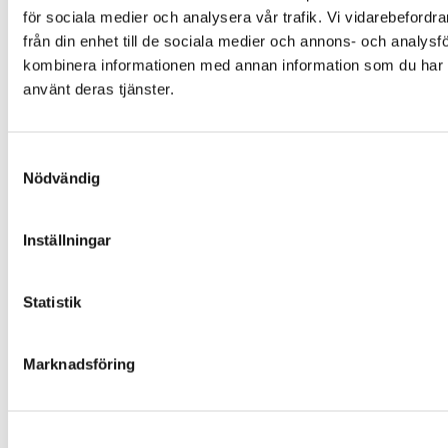
Färgalternativ och material
för sociala medier och analysera vår trafik. Vi vidarebefordr
Om Folklek
från din enhet till de sociala medier och annons- och analys
Om Folklek
kombinera informationen med annan information som du har til
använt deras tjänster.
Nyheter
Broschyrer
Varför välja oss?
Samtyckesval
Garantier och villkor
Nödvändig
Beställning och leverans
Skötselanvisningar
Inställningar
Miljö och hållbarhet
Värderingar och uppförandekod
Statistik
Inspiration
Kontakta Folklek
Marknadsföring
Facebook
Instagram