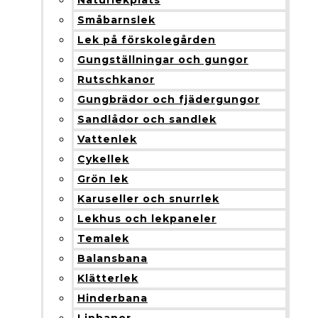
Naturlekplats
Småbarnslek
Lek på förskolegården
Gungställningar och gungor
Rutschkanor
Gungbrädor och fjädergungor
Sandlådor och sandlek
Vattenlek
Cykellek
Grön lek
Karuseller och snurrlek
Lekhus och lekpaneler
Temalek
Balansbana
Klätterlek
Hinderbana