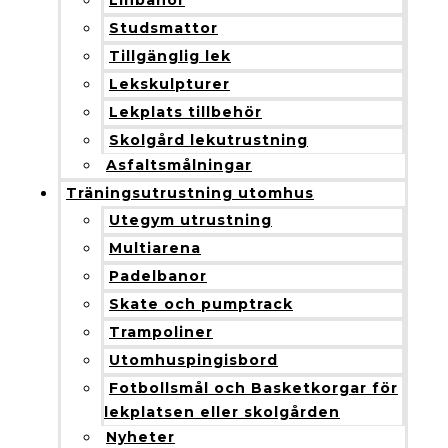
Linbanor
Studsmattor
Tillgänglig lek
Lekskulpturer
Lekplats tillbehör
Skolgård lekutrustning
Asfaltsmålningar
Träningsutrustning utomhus
Utegym utrustning
Multiarena
Padelbanor
Skate och pumptrack
Trampoliner
Utomhuspingisbord
Fotbollsmål och Basketkorgar för
lekplatsen eller skolgården
Nyheter