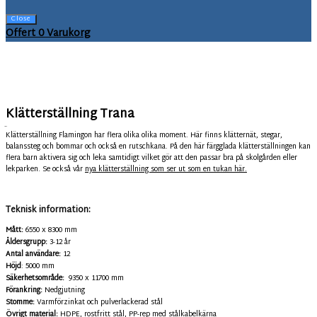
Close
Offert
0
Varukorg
Klätterställning Trana
9310-8
Klätterställning Flamingon har flera olika olika moment. Här finns klätternät, stegar,
balanssteg och bommar och också en rutschkana. På den här färgglada klätterställningen kan
flera barn aktivera sig och leka samtidigt vilket gör att den passar bra på skolgården eller
lekparken. Se också vår
nya klätterställning som ser ut som en tukan här.
Teknisk information:
Mått:
6550 x 8300 mm
Åldersgrupp:
3-12 år
Antal användare:
12
Höjd
: 5000 mm
Säkerhetsområde:
9350 x 11700 mm
Förankring:
Nedgjutning
Stomme:
Varmförzinkat och pulverlackerad stål
Övrigt material:
HDPE, rostfritt stål, PP-rep med stålkabelkärna