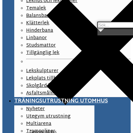
Lekhus och lekpaneler
Temalek
Balansbana
Klätterlek
Hinderbana
Linbanor
Studsmattor
Tillgänglig lek
Lekskulpturer
Lekplats tillbehör
Skolgård lekutrustning
Asfaltsmålningar
TRÄNINGSUTRUSTNING UTOMHUS
Nyheter
Utegym utrustning
Multiarena
Trampoliner
Generic filters