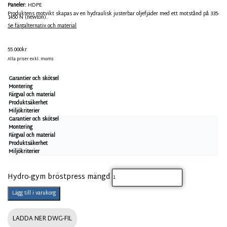
Paneler:
HDPE
Produktens motvikt skapas av en hydraulisk justerbar oljefjäder med ett motstånd på 335-
1450 N (newton).
Se färgalternativ och material
55.000
kr
Alla priser exkl. moms
Garantier och skötsel
Montering
Färgval och material
Produktsäkerhet
Miljökriterier
Garantier och skötsel
Montering
Färgval och material
Produktsäkerhet
Miljökriterier
Hydro-gym bröstpress mängd
Lägg till i varukorg
LADDA NER DWG-FIL