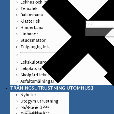
Lekhus och lekpaneler
Temalek
Balansbana
Klätterlek
Hinderbana
Linbanor
Studsmattor
Tillgänglig lek
Lekskulpturer
Lekplats tillbehör
Skolgård lekutrustning
Asfaltsmålningar
TRÄNINGSUTRUSTNING UTOMHUS
Nyheter
Utegym utrustning
Generic filters
Multiarena
Hidden label