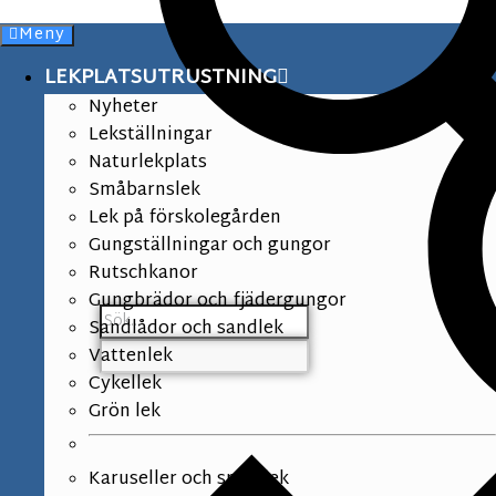
Meny
LEKPLATSUTRUSTNING
Nyheter
Lekställningar
Naturlekplats
Småbarnslek
Lek på förskolegården
Gungställningar och gungor
Rutschkanor
Gungbrädor och fjädergungor
Sandlådor och sandlek
Vattenlek
Cykellek
Grön lek
Karuseller och snurrlek