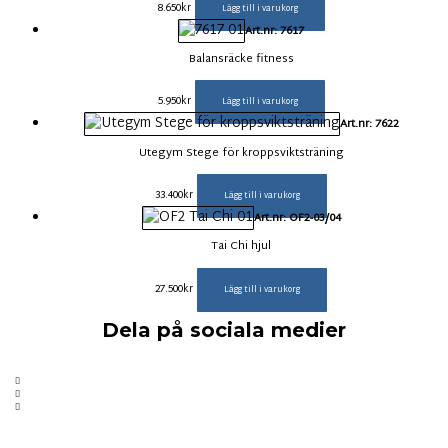
8.650
kr
Lägg till i varukorg
Art.nr: 7617
Balansräcke fitness
5.950
kr
Lägg till i varukorg
Art.nr: 7622
Utegym Stege för kroppsviktsträning
33.400
kr
Lägg till i varukorg
Art.nr: OF2-03/04
Tai Chi hjul
27.500
kr
Lägg till i varukorg
Dela på sociala medier