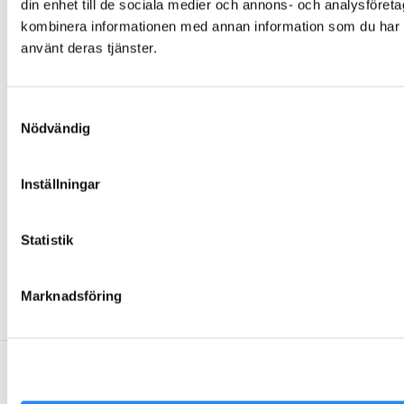
din enhet till de sociala medier och annons- och analysföret
Om Folklek
kombinera informationen med annan information som du har til
Nyheter
använt deras tjänster.
Broschyrer
Varför välja oss?
Samtyckesval
Garantier och villkor
Nödvändig
Beställning och leverans
Skötselanvisningar
Inställningar
Miljö och hållbarhet
Värderingar och uppförandekod
Inspiration
Statistik
Kontakta Folklek
Marknadsföring
Facebook
Instagram