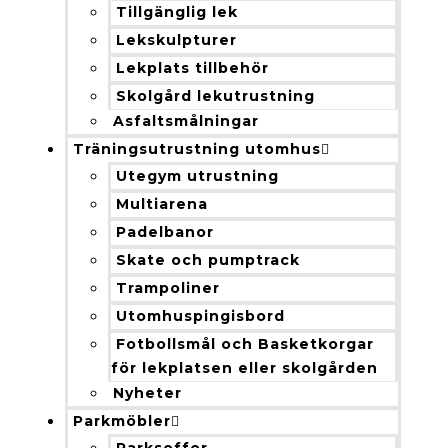
Tillgänglig lek
Lekskulpturer
Lekplats tillbehör
Skolgård lekutrustning
Asfaltsmålningar
Träningsutrustning utomhus
Utegym utrustning
Multiarena
Padelbanor
Skate och pumptrack
Trampoliner
Utomhuspingisbord
Fotbollsmål och Basketkorgar
för lekplatsen eller skolgården
Nyheter
Parkmöbler
Parksoffor