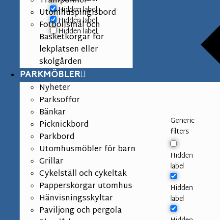
Trampoliner
Hidden label
Utomhuspingisbord
Hidden label
Fotbollsmål och
Hidden label
Basketkorgar för
lekplatsen eller
skolgården
PARKMÖBLER
Nyheter
Parksoffor
Bänkar
Generic
Picknickbord
filters
Parkbord
Utomhusmöbler för barn
Hidden
Grillar
label
Cykelställ och cykeltak
Papperskorgar utomhus
Hidden
Hänvisningsskyltar
label
Paviljong och pergola