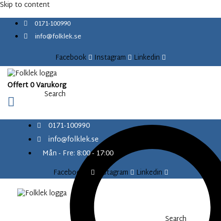
content
Skip to content
0171-100990
info@folklek.se
Facebook
Instagram
Linkedin
Offert
0
Varukorg
Search
0171-100990
info@folklek.se
Mån - Fre: 8:00 - 17:00
Facebook-f
Instagram
Linkedin
Search