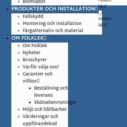
Hidden
Blomlådor
label
PRODUKTER OCH INSTALLATION
Fallskydd
Hidden
Montering och installation
label
Färgalternativ och material
OM FOLKLEK
Om Folklek
Nyheter
Broschyrer
Varför välja oss?
Garantier och
villkor
Beställning och
leverans
Skötselanvisningar
Miljö och hållbarhet
Värderingar och
uppförandekod