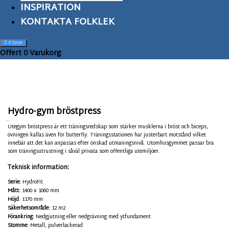
INSPIRATION
KONTAKTA FOLKLEK
Close
Offert
0
Varukorg
Hydro-gym bröstpress
FIH-MK
Utegym bröstpress är ett träningsredskap som stärker musklerna i bröst och biceps,
övningen kallas även för butterfly. Träningsstationen har justerbart motstånd vilket
innebär att det kan anpassas efter önskad utmaningsnivå. Utomhusgymmet passar bra
som träningsutrustning i såväl privata som offentliga utemiljöer.
Teknisk information:
Serie:
HydroFit
Mått:
1400 x 1060 mm
Höjd
: 1170 mm
Säkerhetsområde:
12 m2
Förankring:
Nedgjutning eller nedgrävning med ytfundament
Stomme:
Metall, pulverlackerad