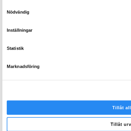
Varför välja oss?
Samtyckesval
Garantier och villkor
Nödvändig
Beställning och leverans
Skötselanvisningar
Inställningar
Miljö och hållbarhet
Värderingar och uppförandekod
Inspiration
Statistik
Kontakta Folklek
Marknadsföring
Facebook
Instagram
Tillåt al
Tillåt ur