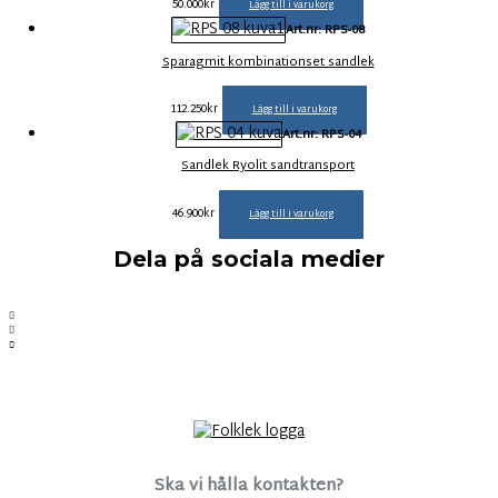
50.000
kr
Lägg till i varukorg
Art.nr: RPS-08
Sparagmit kombinationset sandlek
112.250
kr
Lägg till i varukorg
Art.nr: RPS-04
Sandlek Ryolit sandtransport
46.900
kr
Lägg till i varukorg
Dela på sociala medier
Ska vi hålla kontakten?