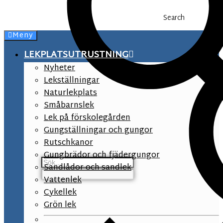
Search
Meny
LEKPLATSUTRUSTNING
Nyheter
Lekställningar
Naturlekplats
Småbarnslek
Lek på förskolegården
Gungställningar och gungor
Rutschkanor
Gungbrädor och fjädergungor
Sandlådor och sandlek
Vattenlek
Cykellek
Grön lek