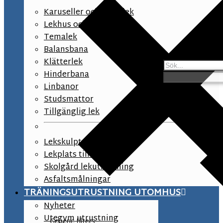
Karuseller och snurrlek
Lekhus och lekpaneler
Temalek
Balansbana
Klätterlek
Hinderbana
Linbanor
Studsmattor
Tillgänglig lek
Lekskulpturer
Lekplats tillbehör
Skolgård lekutrustning
Asfaltsmålningar
TRÄNINGSUTRUSTNING UTOMHUS
Nyheter
Utegym utrustning
Generic filters