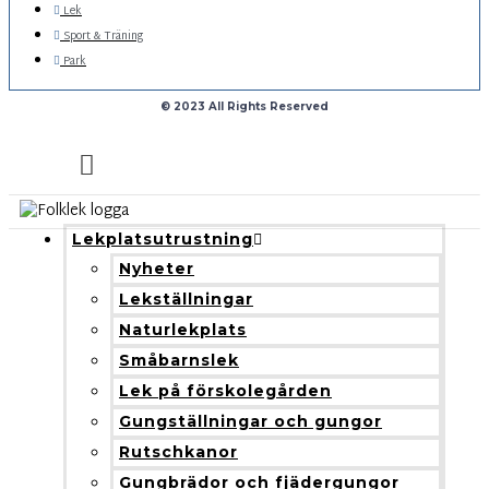
Lek
Sport & Träning
Park
© 2023 All Rights Reserved
Lekplatsutrustning
Nyheter
Lekställningar
Naturlekplats
Småbarnslek
Lek på förskolegården
Gungställningar och gungor
Rutschkanor
Gungbrädor och fjädergungor