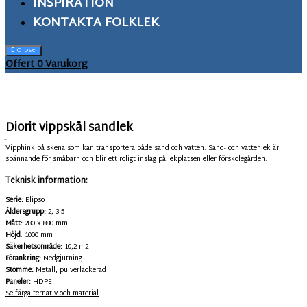
INSPIRATION
KONTAKTA FOLKLEK
Close
Offert
0
Varukorg
Diorit vippskål sandlek
RPS-LK
Vipphink på skena som kan transportera både sand och vatten. Sand- och vattenlek är
spännande för småbarn och blir ett roligt inslag på lekplatsen eller förskolegården.
Teknisk information:
Serie:
Elipso
Åldersgrupp:
2, 3-5
Mått:
280 x 880 mm
Höjd
: 1000 mm
Säkerhetsområde:
10,2 m2
Förankring:
Nedgjutning
Stomme:
Metall, pulverlackerad
Paneler:
HDPE
Se färgalternativ och material