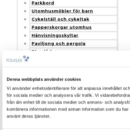
Parkbord
Utomhusmöbler för barn
Cykelställ och cykeltak
Papperskorgar utomhus
Hänvisningsskyltar
Paviljong och pergola
Blomlådor
Nyheter
Produkter och installation
Fallskydd
Denna webbplats använder cookies
Montering och installation
Vi använder enhetsidentifierare för att anpassa innehållet och
Färgalternativ och material
för sociala medier och analysera vår trafik. Vi vidarebefordr
Om Folklek
från din enhet till de sociala medier och annons- och analys
Om Folklek
kombinera informationen med annan information som du har til
Nyheter
använt deras tjänster.
Broschyrer