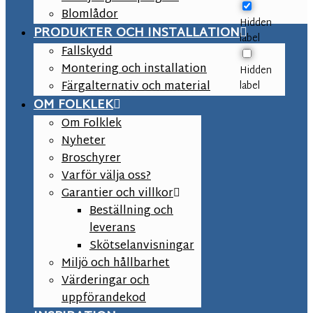
Blomlådor
Hidden
PRODUKTER OCH INSTALLATION
label
Fallskydd
Montering och installation
Hidden
Färgalternativ och material
label
OM FOLKLEK
Om Folklek
Nyheter
Broschyrer
Varför välja oss?
Garantier och villkor
Beställning och
leverans
Skötselanvisningar
Miljö och hållbarhet
Värderingar och
uppförandekod