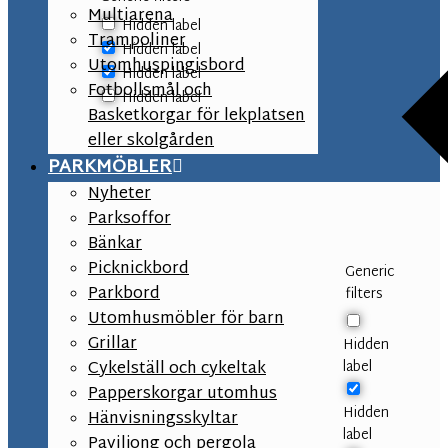
Multiarena
Hidden label
Trampoliner
Hidden label
Utomhuspingisbord
Hidden label
Fotbollsmål och
Hidden label
Basketkorgar för lekplatsen
eller skolgården
PARKMÖBLER
Nyheter
Parksoffor
Bänkar
Picknickbord
Generic
Parkbord
filters
Utomhusmöbler för barn
Grillar
Hidden
label
Cykelställ och cykeltak
Papperskorgar utomhus
Hidden
Hänvisningsskyltar
label
Paviljong och pergola