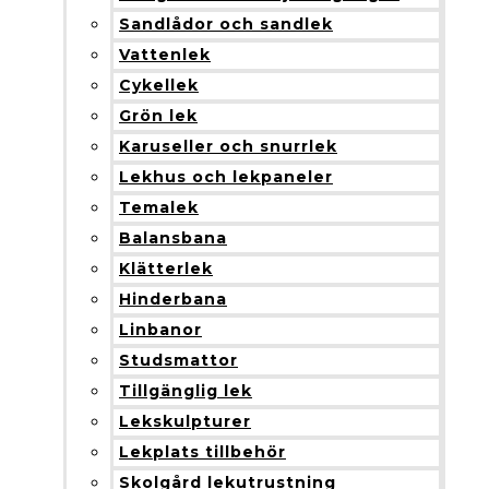
Sandlådor och sandlek
Vattenlek
Cykellek
Grön lek
Karuseller och snurrlek
Lekhus och lekpaneler
Temalek
Balansbana
Klätterlek
Hinderbana
Linbanor
Studsmattor
Tillgänglig lek
Lekskulpturer
Lekplats tillbehör
Skolgård lekutrustning