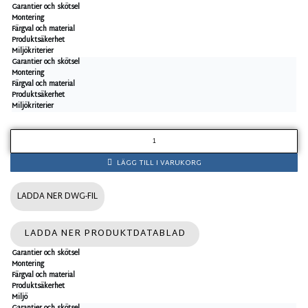
Garantier och skötsel
Montering
Färgval och material
Produktsäkerhet
Miljökriterier
Garantier och skötsel
Montering
Färgval och material
Produktsäkerhet
Miljökriterier
B
l
LÄGG TILL I VARUKORG
o
m
l
LADDA NER DWG-FIL
å
d
LADDA NER PRODUKTDATABLAD
a
Garantier och skötsel
m
Montering
ä
Färgval och material
n
Produktsäkerhet
Miljö
g