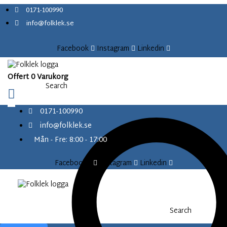
content
S
0171-100990
k
info@folklek.se
i
p
Facebook
Instagram
Linkedin
t
o
c
Offert
0
Varukorg
o
Search
n
t
0171-100990
e
info@folklek.se
n
t
Mån - Fre: 8:00 - 17:00
Facebook-f
Instagram
Linkedin
Search