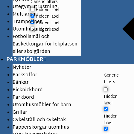
Generic filters
Utegym utrustning
Hidden label
Multiarena
Hidden label
Trampoliner
Hidden label
Utomhuspingisbord
Hidden label
Fotbollsmål och
Basketkorgar för lekplatsen
eller skolgården
PARKMÖBLER
Nyheter
Parksoffor
Generic
Bänkar
filters
Picknickbord
Hidden
Parkbord
label
Utomhusmöbler för barn
Grillar
Hidden
Cykelställ och cykeltak
label
Papperskorgar utomhus