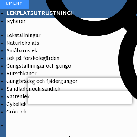
MENY
LEKPLATSUTRUSTNING
Nyheter
Lekställningar
Naturlekplats
Småbarnslek
Lek på förskolegården
Gungställningar och gungor
Rutschkanor
Gungbrädor och fjädergungor
Sandlådor och sandlek
Vattenlek
Cykellek
Grön lek