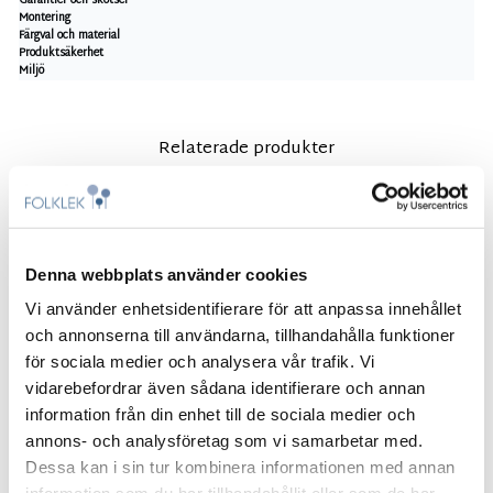
Garantier och skötsel
d
Montering
Färgval och material
Produktsäkerhet
Miljö
Relaterade produkter
Relaterade produkter
Denna webbplats använder cookies
Vi använder enhetsidentifierare för att anpassa innehållet
och annonserna till användarna, tillhandahålla funktioner
Art.nr: FL-IVO06.045.S
för sociala medier och analysera vår trafik. Vi
Planteringskärl litet
vidarebefordrar även sådana identifierare och annan
10.000
kr
information från din enhet till de sociala medier och
annons- och analysföretag som vi samarbetar med.
LÄGG TILL I VARUKORG
Dessa kan i sin tur kombinera informationen med annan