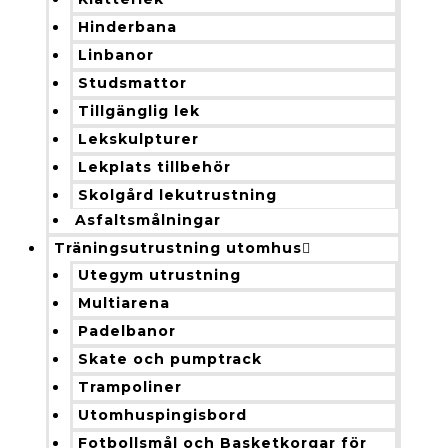
Hinderbana
Linbanor
Studsmattor
Tillgänglig lek
Lekskulpturer
Lekplats tillbehör
Skolgård lekutrustning
Asfaltsmålningar
Träningsutrustning utomhus
Utegym utrustning
Multiarena
Padelbanor
Skate och pumptrack
Trampoliner
Utomhuspingisbord
Fotbollsmål och Basketkorgar för