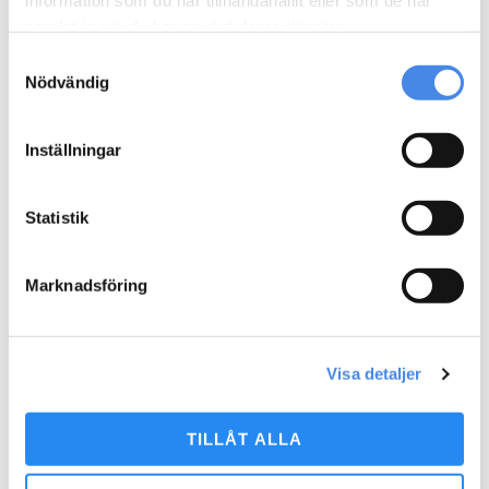
information som du har tillhandahållit eller som de har
samlat in när du har använt deras tjänster.
Samtyckesval
Nödvändig
Art.nr: FL-06.048.L
Inställningar
Planteringskärl Stilo
21.900
kr
Statistik
LÄGG TILL I VARUKORG
Marknadsföring
Visa detaljer
Art.nr: 8182213421
Planteringslåda 2m
TILLÅT ALLA
14.500
kr