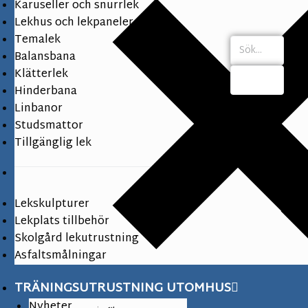
Karuseller och snurrlek
Lekhus och lekpaneler
Temalek
Balansbana
Klätterlek
Hinderbana
Linbanor
Studsmattor
Tillgänglig lek
Lekskulpturer
Lekplats tillbehör
Skolgård lekutrustning
Asfaltsmålningar
TRÄNINGSUTRUSTNING UTOMHUS
Nyheter