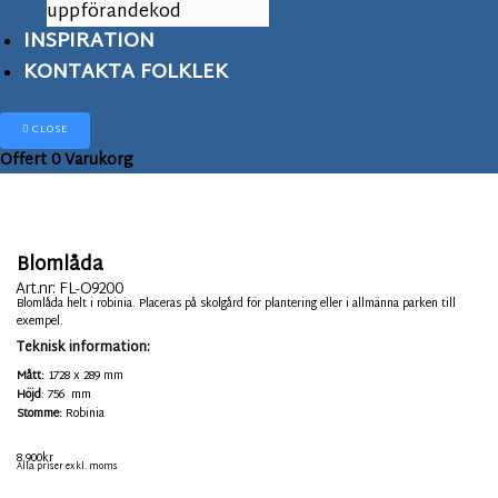
uppförandekod
INSPIRATION
KONTAKTA FOLKLEK
CLOSE
Offert
0
Varukorg
Blomlåda
Art.nr:
FL-O9200
Blomlåda helt i robinia. Placeras på skolgård för plantering eller i allmänna parken till
exempel.
Teknisk information:
Mått:
1728 x 289 mm
Höjd
: 756 mm
Stomme:
Robinia
8.900
kr
Alla priser exkl. moms