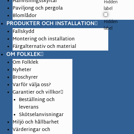
Hänvisningsskyltar
Hidden
Paviljong och pergola
label
Blomlådor
Hidden
PRODUKTER OCH INSTALLATION
label
Fallskydd
Montering och installation
Färgalternativ och material
OM FOLKLEK
Om Folklek
Nyheter
Broschyrer
Varför välja oss?
Garantier och villkor
Beställning och
leverans
Skötselanvisningar
Miljö och hållbarhet
Värderingar och