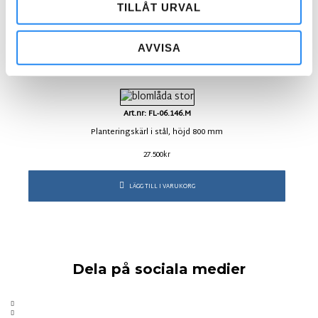
TILLÅT URVAL
LÄGG TILL I VARUKORG
AVVISA
Art.nr: FL-06.146.M
Planteringskärl i stål, höjd 800 mm
27.500
kr
LÄGG TILL I VARUKORG
Dela på sociala medier