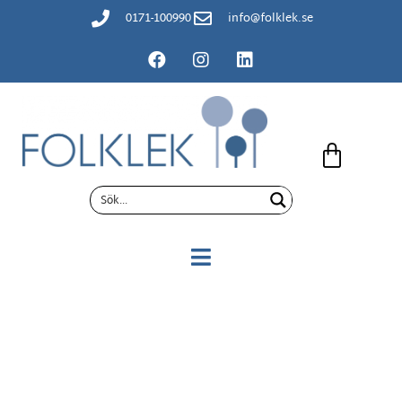
content
0171-100990
info@folklek.se