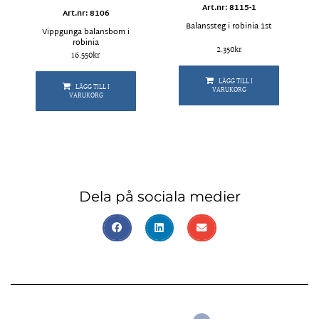
Art.nr: 8115-1
Art.nr: 8106
Balanssteg i robinia 1st
Vippgunga balansbom i
robinia
2.350
kr
16.550
kr
LÄGG TILL I
LÄGG TILL I
VARUKORG
VARUKORG
Dela på sociala medier