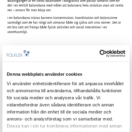
Balansgången är en tidlös balansbom i douglasträ som passar utmärkt som en
del i en lekfull balansbana med målet att balansera hela sträckan utan att ramla
ner – annars får man börja om.
I en balansbana tränas barnens koncentration, koordination och balanssinne
samtidigt som de har roligt och utmanar både sig själva och sina vänner. Det är
ett bra sätt att främja både fysisk aktivitet och social interaktion i en
utomhusmiljö.
Teknisk information:
Åldersgrupp:
3–12
Längd:
2000 mm
Höjd
: 300 mm
Fallhöjd:
300 mm
Denna webbplats använder cookies
Säkerhetsområde:
5000 x 3100 mm
Förankring:
Nedgjutning
Vi använder enhetsidentifierare för att anpassa innehållet
Stomme:
Douglasgran och varmförzinkat stål
och annonserna till användarna, tillhandahålla funktioner
för sociala medier och analysera vår trafik. Vi
Begär offert
vidarebefordrar även sådana identifierare och annan
Alla priser exkl. moms
information från din enhet till de sociala medier och
annons- och analysföretag som vi samarbetar med.
Garantier och skötsel
Dessa kan i sin tur kombinera informationen med annan