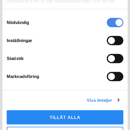
information som du har tillhandahållit eller som de har
Montering
samlat in när du har använt deras tjänster.
Färgval och material
Samtyckesval
Nödvändig
Produktsäkerhet
Miljökriterier
Inställningar
Statistik
LÄGG TILL I VARUKORG
Marknadsföring
LADDA NER DWG-FIL
LADDA NER PRODUKTDATABLAD
Visa detaljer
TILLÅT ALLA
Relaterade produkter