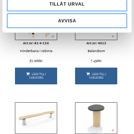
TILLÅT URVAL
AVVISA
Art.nr: 81-4-13X
Art.nr: 4013
Hinderbana i robinia
Balansbom
82.900
kr
7.450
kr
LÄGG TILL I
LÄGG TILL I
VARUKORG
VARUKORG